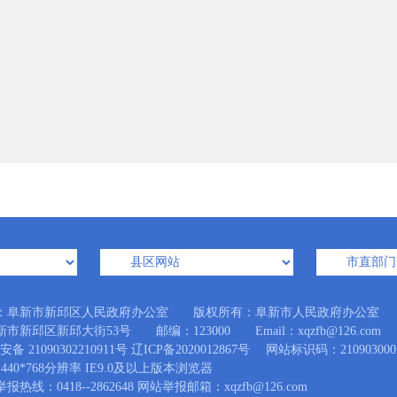
：阜新市新邱区人民政府办公室 版权所有：阜新市人民政府办公室
市新邱区新邱大街53号 邮编：123000 Email：xqzfb@126.com
备 21090302210911号
辽ICP备2020012867号
网站标识码：210903000
440*768分辨率 IE9.0及以上版本浏览器
热线：0418--2862648 网站举报邮箱：xqzfb@126.com