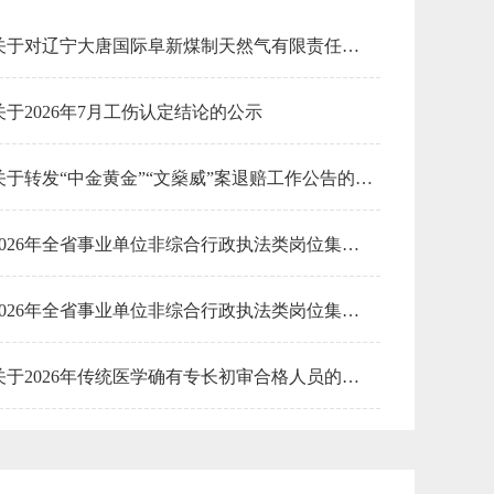
安全生产管理
关于对辽宁大唐国际阜新煤制天然气有限责任公司2019年9月-2020年5月开展工业固体废物资源综合利用评价的公示
中外合作办学
关于2026年7月工伤认定结论的公示
城市建设
食盐批发
教育资助
放射性同位素
关于转发“中金黄金”“文燊威”案退赔工作公告的通知
律师法律
2026年全省事业单位非综合行政执法类岗位集中面向社会公开招聘人员（阜新市新邱区事业单位）拟聘用人员公示（第三批）
生态违规
固定资产投资
2026年全省事业单位非综合行政执法类岗位集中面向社会公开招聘人员（阜新市新邱区事业单位）拟聘用人员公示（第二批）
医师资格证书
放射诊疗
关于2026年传统医学确有专长初审合格人员的公示
技能鉴定
关于阜新市国土空间总体规划新邱区动态维护主要内容的公示