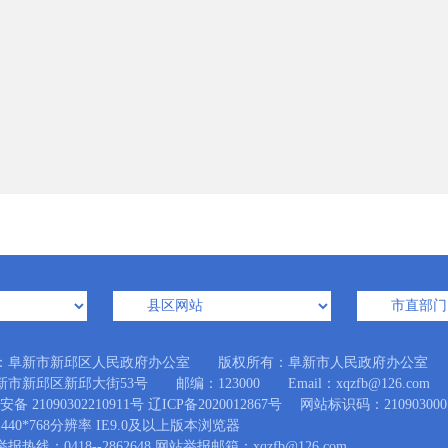
：阜新市新邱区人民政府办公室 版权所有：阜新市人民政府办公室
市新邱区新邱大街53号 邮编：123000 Email：xqzfb@126.com
备 21090302210911号
辽ICP备2020012867号
网站标识码：210903000
440*768分辨率 IE9.0及以上版本浏览器
热线：0418--2862648 网站举报邮箱：xqzfb@126.com