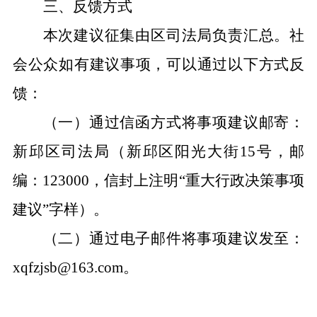
三、
反馈方式
本次建议征集由区司法局负责汇总。社
会公众如有建议事项，可以通过以下方式反
馈：
（一）通过信函方式将事项建议邮寄：
新邱区司法局（
新邱区阳光大街
15号，
邮
编：
123000
，信封上注明
“重大行政决策事项
建议”字样
）
。
（二）
通过
电子邮件将事项建议发至
：
xqfzjsb
@163.com
。