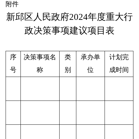
附件
新邱区
人民政府
202
4
年
度重大行
政决策事项
建议项目表
序
决策事项
名
类
承办
单
计划完
号
称
别
位
成时间