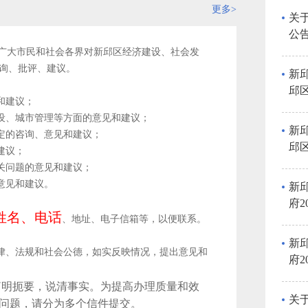
更多>
关
公
理广大市民和社会各界对新邱区经济建设、社会发
询、批评、建议。
新
邱
和建议；
项
建设、城市管理等方面的意见和建议；
新
定的咨询、意见和建议；
邱
建议；
项
关问题的意见和建议；
意见和建议。
新
府
姓名、电话
、地址、电子信箱等，以便联系。
案
馈
新
法律、法规和社会公德，如实反映情况，提出意见和
府
案
简明扼要，说清事实。为提高办理质量和效
关
问题，请分为多个信件提交。