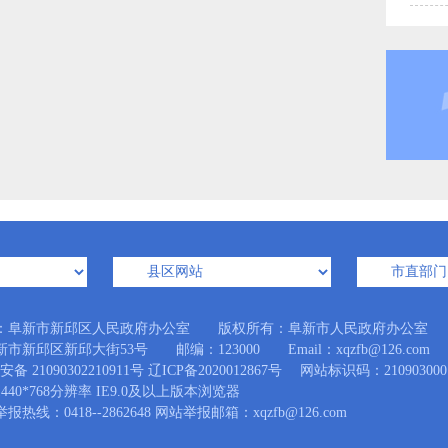
：阜新市新邱区人民政府办公室 版权所有：阜新市人民政府办公室
市新邱区新邱大街53号 邮编：123000 Email：xqzfb@126.com
备 21090302210911号
辽ICP备2020012867号
网站标识码：210903000
440*768分辨率 IE9.0及以上版本浏览器
热线：0418--2862648 网站举报邮箱：xqzfb@126.com