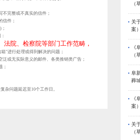
（
况
填写不完整或不真实的信件；
的信件；
关
)；
案
围：
反
、法院、检察院等部门工作范畴，
《
信箱”进行处理或得到解决的问题；
（
、空泛或无实际意义的邮件、各类推销类广告；
题；
阜
葬
稿
较复杂问题延迟至10个工作日。
《
案）
关
（