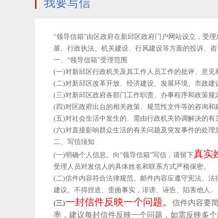
我要写信
“领导信箱”由区政府在新邱区政府门户网站设立，受
展、行政执法、机关建设、行风建设等方面的投诉、咨
一、“领导信箱”受理范围
(一)对新邱区行政机关及其工作人员工作的批评、意见
(二)对新邱区改革开放、经济建设、发展环境、市政
(三)对新邱区政府各部门工作职责、办事程序和政策规
(四)对区政府出台的相关政策、规范性文件等的咨询和
(五)对社会生活中发生的、需由行政机关协调解决的有
(六)对直接影响群众生活的有关问题及突发事件的处理
二、写信须知
真实
(一)
明确个人信息。向“领导信箱”写信，请留下
受理人员对发信人的具体姓名和联系方式严格保密。
(二)信件内容符合法律规范。邮件内容应遵守宪法、
建议。不得捏造、歪曲事实，诽谤、诬告、陷害他人。
一封信件反映一个问题。
信件内容要
(三)
率，建议每封信件反映一个问题，如需反映多个