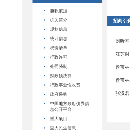
履职依据
机关简介
招商引
规划信息
统计信息
刘昕率
权责清单
江苏射
行政许可
处罚强制
侯宝林
财政预决算
侯宝林
行政事业性收费
张汉君
政府采购
中国地方政府债券信
息公开平台
重大项目
重大民生信息