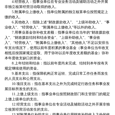
4.经营收入：指事业单位在专业业务活动及辅助活动之外开展
非独立核算经营活动取得的收入。
5.附属单位上缴收入：指单位附属的独立核算单位按照规定上
缴的收入。
6.其他收入：指除上述“财政拨款收入”、 “上级补助收入”、“事
业收入”、“经营收入”、“附属单位上缴收入”等以外的收入。
7.用事业基金弥补收支差额：指事业单位在当年的“财政拨款收
入”、“财政拨款结转和结余资金”、“上级补助收入”、“事业收
入”、“经营收入”、“附属单位上缴收入”、“其他收入”不足以安排当
年支出情况下，使用以前年度积累的事业基金（事业单位当年收支
相抵后按国家规定提取、用于弥补以后年度收支差额的基金）弥补
本年度收支缺口的资金。
8.上年结转和结余：指以前年度尚未完成、结转到本年按有关
规定继续使用的资金。
9.基本支出：指保障机构正常运转、完成日常工作任务而发生
的人员支出和公用支出。
10.项目支出：指在基本支出之外为完成特定行政任务和事业发
展目标所发生的支出。
11.上缴上级支出：指事业单位按照财政部门和主管部门的规定
上缴上级单位的支出。
12.经营支出：指事业单位在专业活动及辅助活动之外开展非独
立核算经营活动发生的支出。
13.对附属单位补助支出：指事业单位用财政补助收入之外的收