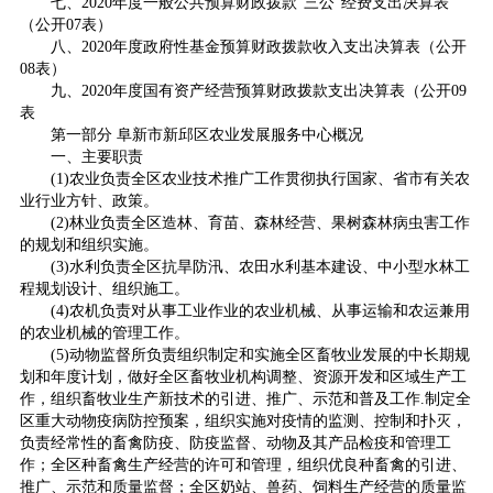
七、2020年度一般公共预算财政拨款“三公”经费支出决算表
（公开07表）
八、2020年度政府性基金预算财政拨款收入支出决算表（公开
08表）
九、2020年度国有资产经营预算财政拨款支出决算表（公开09
表
第一部分 阜新市新邱区农业发展服务中心概况
一、主要职责
(1)农业负责全区农业技术推广工作贯彻执行国家、省市有关农
业行业方针、政策。
(2)林业负责全区造林、育苗、森林经营、果树森林病虫害工作
的规划和组织实施。
(3)水利负责全区抗旱防汛、农田水利基本建设、中小型水林工
程规划设计、组织施工。
(4)农机负责对从事工业作业的农业机械、从事运输和农运兼用
的农业机械的管理工作。
(5)动物监督所负责组织制定和实施全区畜牧业发展的中长期规
划和年度计划，做好全区畜牧业机构调整、资源开发和区域生产工
作，组织畜牧业生产新技术的引进、推广、示范和普及工作.制定全
区重大动物疫病防控预案，组织实施对疫情的监测、控制和扑灭，
负责经常性的畜禽防疫、防疫监督、动物及其产品检疫和管理工
作；全区种畜禽生产经营的许可和管理，组织优良种畜禽的引进、
推广、示范和质量监督；全区奶站、兽药、饲料生产经营的质量监