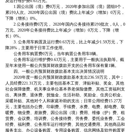
及运行维护费0.63万元。
1.因公出国（境）费0万元， 2020年参加出国（境）团组0个，
累计0人次。2020年因公出国（境）费比上年减少（增加）0万元，
下降（增长）0%。
2.公务接待费0万元， 2020年国内公务接待累计0批次，0人，0
万元。2020年公务接待费比上年减少（增加）0万元，下降（增
长）0%。
3. 公务用车购置及运行费0.63万元，比上年减少1.59万元，下
降28%，主要用于日常工作使用。
公务用车购置费0万元，当年购置公务用车0辆。
公务用车运行维护费0.63万元，主要用于一般执法执勤等。截
至年末使用一般公共预算财政拨款开支的公务用车保有量1辆。
四、一般公共预算财政拨款基本支出决算情况说明
2020年度一般公共预算财政拨款基本支出236.59万元，其中：
人员经费221.31万元，主要包括基本工资、津贴补贴、奖金、其他
社会保障缴费、机关事业单位基本养老保险缴费、其他工资福利支
出、离休费、退休费、抚恤金、生活补助、奖励金、住房公积金、
采暖补贴、其他对个人和家庭补助的支出；日常公用经费15.27万
元，主要包括办公费、印刷费、手续费、水费、电费、邮电费、取
暖费、物业费、差旅费、因公出国（境）费用、维修（护）费、租
赁费、会议费、培训费、公务接待费、劳务费、委托业务费、工会
经费、福利费、公务用车运行维护费、其他交通费用、其他商品和
服务支出、办公设备购置、专用设备购置、信息网络及软件购置更