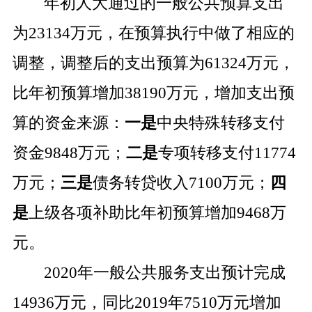
年初人大通过的一般公共预算支出
为
23134
万元，在预算执行中做了相应的
调整，调整后的支出预算为
61324
万元，
比年初预算增加
38190
万元，增加支出预
算的资金来源：
一是
中央特殊转移支付
资金
9848
万元；
二是
专项转移支付
11774
万元；
三是
债务转贷收入
7100
万元；
四
是
上级各项补助比年初预算增加
9468
万
元。
2020
年一般公共服务支出预计完成
14936
万元，同比
2019
年
7510
万元增加