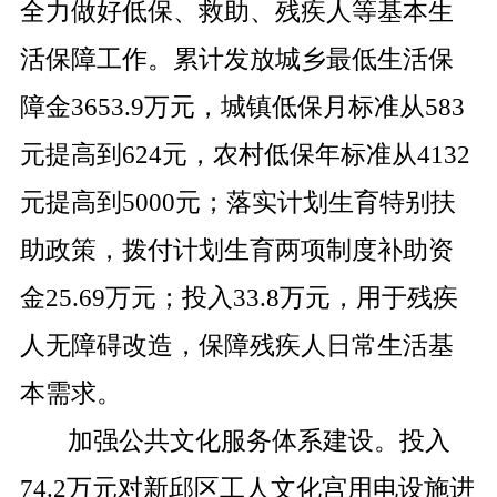
全力做好低保、救助、残疾人等基本生
活保障工作。累计发放城乡最低生活保
障金
3653.9
万元，城镇低保月标准从
583
元提高到
624
元，农村低保年标准从
4132
元提高到
5000
元；落实计划生育特别扶
助政策，拨付计划生育两项制度补助资
金
25.69
万元；投入
33.8
万元，用于残疾
人无障碍改造，保障残疾人日常生活基
本需求。
加强公共文化服务体系建设。投入
74.2
万元对新邱区工人文化宫用电设施进