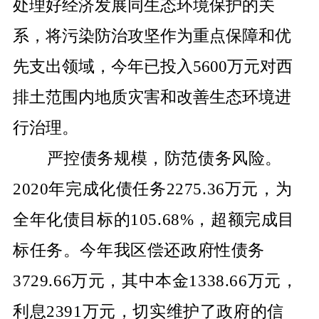
处理好经济发展同生态环境保护的关
系，将污染防治攻坚作为重点保障和优
先支出领域，今年已投入
5600
万元对西
排土范围内地质灾害和改善生态环境进
行治理。
严控债务规模，防范债务风险。
2020
年完成化债任务
2275.36
万元，为
全年化债目标的
105.68%
，超额完成目
标任务。今年我区偿还政府性债务
3729.66
万元，其中本金
1338.66
万元，
利息
2391
万元，切实维护了政府的信