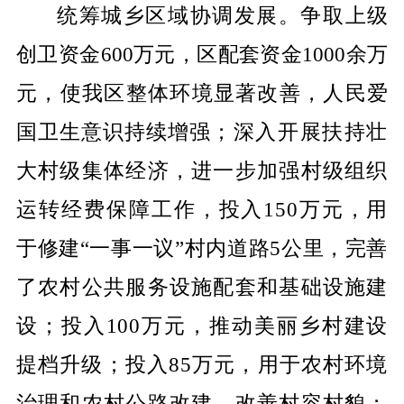
统筹城乡区域协调发展。争取上级
创卫资金
600
万元，区配套资金
1000
余万
元，使我区整体环境显著改善，人民爱
国卫生意识持续增强
；深入开展扶持壮
大村级集体经济，进一步加强村级组织
运转经费保障工作，投入
150
万元，用
于修建
“
一事一议
”
村内道路
5
公里，完善
了农村公共服务设施配套和基础设施建
设；投入
100
万元，推动美丽乡村建设
提档升级；投入
85
万元，用于农村环境
治理和农村公路改建，改善村容村貌；