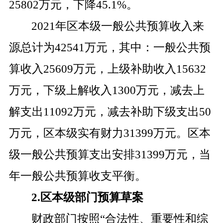
2
5802
万元，下降
4
5
.1%
。
2021
年区本级一般公共预算收入来
源总计为
42541
万元，其中：一般公共预
算收入
25609
万元，上级补助收入
15632
万元，下级上解收入
1300
万元，减去上
解支出
11092
万元，减去补助下级支出
50
万元，区本级实有财力
31399
万元。区本
级一般公共预算支出安排
3
1399
万元，当
年一般公共预算收支平衡。
2.
区本级部门预算草案
财政部门按照
“
合法性、重要性和综