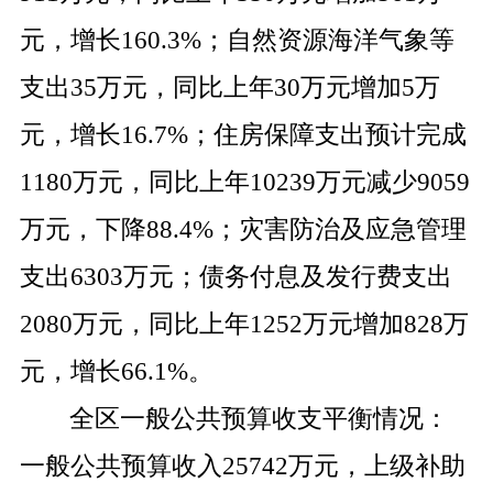
元，增长
160.3%
；自然资源海洋气象等
支出
35
万元，同比上年
30
万元增加
5
万
元，增长
16.7%
；住房保障支出预计完成
1180
万元，同比上年
10239
万元减少
9059
万元，下降
88.4%
；灾害防治及应急管理
支出
6303
万元；债务付息及发行费支出
2080
万元，同比上年
1252
万元增加
828
万
元，增长
66.1%
。
全区一般公共预算收支平衡情况：
一般公共预算收入
25742
万元，上级补助