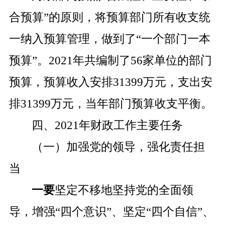
合预算
”
的原则，将预算部门所有收支统
一纳入预算管理，做到了
“
一个部门一本
预算
”
。
2021
年共编制了
56
家单位的部门
预算，预算收入安排
3
1399
万元，支出安
排
3
1399
万元，当年部门预算收支平衡。
四、
2021
年财政工作主要任务
（一）加强党的领导，强化责任担
当
一要
坚定不移地坚持党的全面领
导，增强
“
四个意识
”
、坚定
“
四个自信
”
、