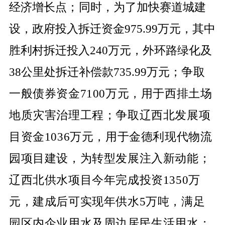
经济增长点
；
同时，为了加快赛道城建
设，政府投入拆迁资金
975.99
万元，其中
胜利村拆迁投入
240
万元，外环路绿化及
38
公里处拆迁补偿款
735.99
万元；
争取
一般债券资金
7100
万元，用于西排土场
地质灾害治理工程；争取辽西北发展项
目资金
1036
万元，用于金德利现代物流
园项目建设，为转型发展注入新动能；
辽西北供水项目今年完成投资
1350
万
元，建成后可实现年供水
5
万吨，满足
园区内企业用水及周边居民生活用水；