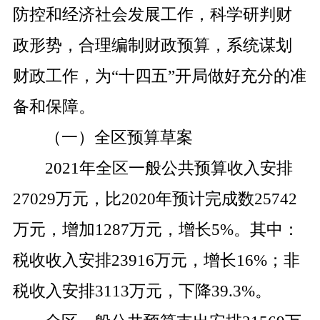
防控和经济社会发展工作，科学研判财
政形势，合理编制财政预算，系统谋划
财政工作，为
“
十四五
”
开局做好充分的准
备和保障。
（一）全区预算草案
2021
年全区一般公共预算收入安排
27029
万元，比
2020
年预计完成数
25742
万元，增加
1287
万元，增长
5%
。其中：
税收收入安排
23916
万元，增长
16%
；非
税收入安排
3113
万元，下降
39.3%
。