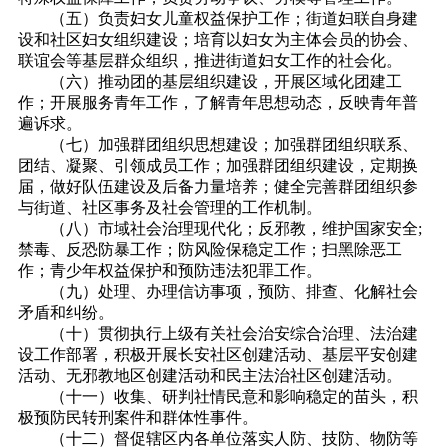
（五）负责妇女儿童权益保护工作；街道妇联自身建
设和社区妇女组织建设；培育以妇女为主体会员的协会、
联谊会等基层群众组织，推进街道妇女工作的社会化。
（六）推动团的基层组织建设，开展区域化团建工
作；开展服务青年工作，了解青年思想动态，反映青年普
遍诉求。
（七）加强群团组织思想建设；加强群团组织联系、
团结、凝聚、引领成员工作；加强群团组织建设，定期换
届，做好队伍建设及后备力量培养；健全完善群团组织参
与街道、社区事务及社会管理的工作机制。
（八）市域社会治理现代化；反邪教，维护国家安全;
禁毒、反恐防暴工作；防风险保稳定工作；扫黑除恶工
作；青少年权益保护和预防违法犯罪工作。
（九）处理、办理信访事项，预防、排查、化解社会
矛盾和纠纷。
（十）贯彻执行上级有关社会治安综合治理、法治建
设工作部署，积极开展长安社区创建活动、基层平安创建
活动、无邪教地区创建活动和民主法治社区创建活动。
（十一）收集、研判社情民意和影响稳定的苗头，积
极预防民转刑案件和群体性事件。
（十二）督促辖区内各单位落实人防、技防、物防等