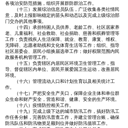
各项治安防范措施，组织开展群防群治工作。
（十三）发展综治信息员队伍，广泛收集各类社情民
意，及时上报影响稳定的苗头和动态以及完成上级综治部
门交办的其他事项。
（十四）承担特困人员供养、老龄工作、社区居家养
老、儿童福利、社会救助、社会捐助、慈善和殡葬管理等
工作；负责残疾人生活保障、就业、教育、康复、维权、
无障碍、志愿者助残和文化体育生活等工作；组织、指导
社区居委会、居民小组换届选举工作；做好权限范围内民
政服务机构管理工作。
（十五）负责辖区内居民区环境卫生管理工作，指
导、督促辖区内单位、居民开展爱国卫生运动，改善居民
环境。
（十六）管理流动人口和计划生育以及相关统计工
作。
（十七）严把安全生产关口，保障企业主体和单位群
众生命和财产安全，营造和谐、健康、安全的生产环境。
（十八）疫情防控相关工作。
（十九）完成上级下达的城市防汛工作，搞好防汛工
作任务分解，完善防汛普查工作，并建立管理台账，确保
防汛队伍和防汛物资足额到位并做好防汛值班工作。