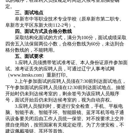
试的顺序，在应聘人员按规定时间进入候考室后抽签确
定。
三、面试地点
阜新市中等职业技术专业学校（原阜新市第二职专、
阜新市太平区东新大街112-2号）。
四、面试方式及合格分数线
采取结构化面试的方式，满分为100分，面试成绩采取
四舍五入法保留两位小数，合格分数线为60分，未达到合
格分数线的，不能聘用。
五、面试要求
1.应聘人员须携带笔试准考证、本人身份证原件参加面
试。准考证丢失的应聘人员，可通过辽宁人事考试网
（www.lnrsks.com）重新打印。
2.上午参加面试的应聘人员须在7:30前到达面试地点，
下午参加面试的应聘人员须在12:30前到达面试地点。抽签
开始时仍未到达候考室的，剩余签号为该应聘人员顺序
号，面试开始后仍未到达候考室的，视为自动弃权。
3.应聘人员报到时，要进行安全检查，手机、平板电
脑、智能手表、智能手环、智能眼镜、蓝牙耳机等电子通
讯设备要关闭后由工作人员统一保管。对不按要求上交并
擅自使用的，按照国家有关规定处理。为了方便安检，不
建议佩戴项链、耳环等首饰。