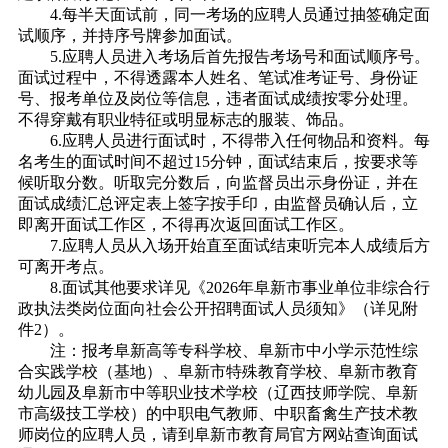
4.每半天面试前，同一考场的应聘人员通过抽签确定面
试顺序，并持序号牌参加面试。
5.应聘人员进入考场后首先报告考场号和面试顺序号。
面试过程中，不得透露本人姓名、笔试准考证号、身份证
号、报考单位及岗位等信息，违者面试成绩按零分处理。
不得穿戴有职业特征或明显标志的服装、饰品。
6.应聘人员进行面试时，不得带入任何物品和资料。每
名考生的面试时间不超过15分钟，面试结束后，按要求等
候听取分数。听取完分数后，向监督员出示身份证，并在
面试成绩汇总评定表上签字按手印，由监督员确认后，立
即离开面试工作区，不得再次返回面试工作区。
7.应聘人员从入场开始直至面试结束听完本人成绩后方
可离开考点。
8.面试其他要求详见《2026年阜新市事业单位非综合行
政执法类岗位面向社会公开招聘面试人员须知》（详见附
件2）。
注：报考阜新高等专科学校、阜新市中小学示范性综
合实践学校（基地）、阜新市特殊教育学校、阜新市教育
幼儿园及阜新市中等职业技术学校（辽西技师学院、阜新
市高级技工学校）的中职电气教师、中职畜禽生产技术教
师岗位的应聘人员，请到阜新市教育局官方网站查询面试