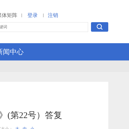
媒体矩阵
登录
注销
|
|
新闻中心
(第22号）答复
字大小：
大
中
小