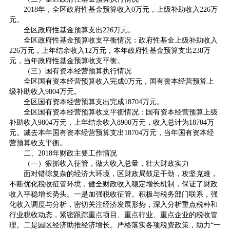
2018年，全区政府性基金预算收入0万元，上级补助收入226万
元。
全区政府性基金预算支出226万元。
全区政府性基金预算收支平衡情况：政府性基金上级补助收入
226万元，上年结余收入12万元，本年政府性基金预算支出238万
元，当年政府性基金预算收支平衡。
（三）国有资本经营预算执行情况
全区国有资本经营预算收入完成0万元，国有资本经营预算上
级补助收入9804万元。
全区国有资本经营预算支出完成18704万元。
全区国有资本经营预算收支平衡情况：国有资本经营预算上级
补助收入9804万元，上年结余收入8900万元，收入总计为18704万
元。减去本年国有资本经营预算支出18704万元，当年国有资本经
营预算收支平衡。
二、2018年财政主要工作情况
（一）狠抓收入征管，做大收入总量，壮大财政实力
面对错综复杂的经济大环境，区财政局鼓足干劲，攻坚克难，
不断优化税收征管环境，健全财政收入稳定增长机制，保证了财政
收入平稳增长势头。一是加强税收征管。积极与税务部门联系，强
化收入调度与分析，密切关注经济发展形势，深入分析重点税种和
行业税收动态，紧密跟踪重点项目、重点行业、重点企业的税收管
理。二是园区经济助推经济增长。严格落实各项税费政策，助力“一