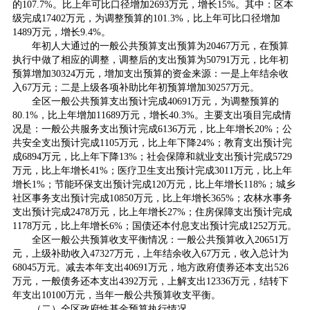
的107.7%。比上年可比口径增加2693万元，增长15%。其中：区本
级完成17402万元，为调整预算的101.3%，比上年可比口径增加
1489万元，增长9.4%。
年初人大通过的一般公共预算支出预算为20467万元，在预算
执行中做了相应的调整，调整后的支出预算为50791万元，比年初
预算增加30324万元，增加支出预算的资金来源：一是上年结余收
入67万元；二是上级各项补助比年初预算增加30257万元。
全区一般公共预算支出预计完成40691万元，为调整预算的
80.1%，比上年增加11689万元，增长40.3%。主要支出项目完成情
况是：一般公共服务支出预计完成6136万元，比上年增长20%；公
共安全支出预计完成1105万元，比上年下降24%；教育支出预计完
成6894万元，比上年下降13%；社会保障和就业支出预计完成5729
万元，比上年增长41%；医疗卫生支出预计完成3011万元，比上年
增长1%；节能环保支出预计完成120万元，比上年增长118%；城乡
社区事务支出预计完成10850万元，比上年增长365%；农林水事务
支出预计完成2478万元，比上年增长27%；住房保障支出预计完成
1178万元，比上年增长6%；国债还本付息支出预计完成1252万元。
全区一般公共预算收支平衡情况：一般公共预算收入20651万
元，上级补助收入47327万元，上年结余收入67万元，收入总计为
68045万元。减去本年支出40691万元，地方政府债券还本支出526
万元，一般债务还本支出4392万元，上解支出12336万元，结转下
年支出10100万元，当年一般公共预算收支平衡。
（二）全区政府性基金预算执行情况