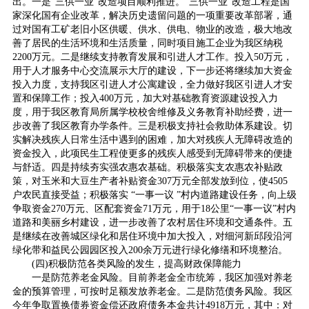
出。一是“三供一业”改造项目顺利推进。“三供一业”改造工程是国
家深化国有企业改革，解决历史遗留问题的一项重要改革部署，通
过对国有工矿老旧小区供暖、供水、供电、物业的改造，极大地改
善了居民的生活环境和生活质量，同时项目施工企业为我区纳税
2200万元。二是继续支持教育发展和引进人才工作。投入50万元，
用于人才服务中心交流展示大厅的建设，下一步还将继续加大资金
投入力度，支持我区引进人才公寓建设，全力做好我区引进人才安
置和保障工作；投入400万元，加大对基础教育资源建设投入力
度，用于我区教育局所属学校校舍维修及义务教育补助经费，进一
步改善了我区教育办学条件。三是积极支持社会救助体系建设。切
实解决残疾人日常生活中遇到的困难，加大对残疾人无障碍改造的
资金投入，此项民生工程使更多的残疾人感受到无障碍带来的便捷
与舒适。四是持续夯实强农惠农基础。积极落实支农惠农补贴政
策，对玉米和大豆生产者补贴资金307万元全部发放到位，使4505
户农民直接受益；积极落实 “一事一议 ”村内道路建设任务，向上级
争取资金270万元、区配套资金71万元，用于18公里“一事一议”村内
道路和美丽乡村建设，进一步改善了农村居住环境和交通条件。五
是继续在改善城区绿化和居住环境中加大投入，对细河新邱段沿河
绿化带和益民公园园区投入200余万元进行绿化修缮和环境整治。
(四)积极防范各类风险的发生，提高财政保障能力
一是防范养老金风险。目前养老金全市统筹，我区加强对养老
金的预算管理，可按时足额发放养老金。二是防范债务风险。我区
今年争取置换债券资金偿还政府债务本金共计4918万元，其中：对