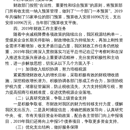
财政部门按照“合法性、重要性和综合预算”的原则，将预算部
门所有收支统一纳入预算管理，做到了“一个部门一本预算”。2019
年共编制了55家单位的部门预算，预算收入安排16996万元，支出
安排16996万元，当年部门预算收支平衡。
四、2019年财政工作主要任务
随着中央减税降费各项政策的陆续出台，我区税源结构单一，
受煤炭企业长期关停影响，财政增收压力持续加大，再加上刚性资
金需求不断增加，收支矛盾日益凸显，我区财政工作任务仍然较
重，2019年我们将深入贯彻落实习近平总书记在辽宁考察时和在深
入推进东北振兴座谈会上重要讲话精神，充分发挥积极性和主动
性，进一步解放思想，切实从以下几个方面入手：
（一）加强收入组织协调，努力培植税源
紧紧围绕财政收入的增长目标，采取积极有效的财税增收措
施，深挖税收增长潜力。积极协调各部门形成工作合力，加强协税
护税力度，堵塞征管漏洞，防止税收流失。大力支持招商引税，努
力提高招商引税精准度，促进优势税源企业落地。
（二）认真研究政策，争取上级资金支持
一是积极争取省、市财政对我区的财力性转移支付力度，缓解
我区支出压力。二是及时捕捉信息，准确把握政策导向，认真研究
中央、省、市有关项目资金补助政策，配合各主管部门向上申报项
目，2019年我们还将向上申报5个债券项目，争取更多资金支持。
（三）优化支出结构，做好服务保障