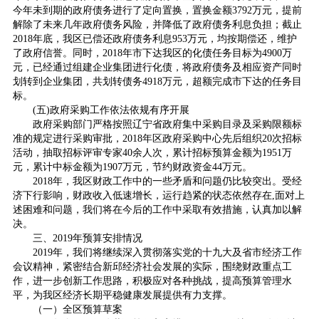
今年未到期的政府债务进行了定向置换，置换金额3792万元，提前
解除了未来几年政府债务风险，并降低了政府债务利息负担；截止
2018年底，我区已偿还政府债务利息953万元，均按期偿还，维护
了政府信誉。同时，2018年市下达我区的化债任务目标为4900万
元，已经通过组建企业集团进行化债，将政府债务及相应资产同时
划转到企业集团，共划转债务4918万元，超额完成市下达的任务目
标。
(五)政府采购工作依法依规有序开展
政府采购部门严格按照辽宁省政府集中采购目录及采购限额标
准的规定进行采购审批，2018年区政府采购中心先后组织20次招标
活动，抽取招标评审专家40余人次，累计招标预算金额为1951万
元，累计中标金额为1907万元，节约财政资金44万元。
2018年，我区财政工作中的一些矛盾和问题仍比较突出。受经
济下行影响，财政收入低速增长，运行趋紧的状态依然存在,面对上
述困难和问题，我们将在今后的工作中采取有效措施，认真加以解
决。
三、2019年预算安排情况
2019年，我们将继续深入贯彻落实党的十九大及省市经济工作
会议精神，紧密结合新邱经济社会发展的实际，围绕财政重点工
作，进一步创新工作思路，积极应对各种挑战，提高预算管理水
平，为我区经济长期平稳健康发展提供有力支撑。
（一）全区预算草案