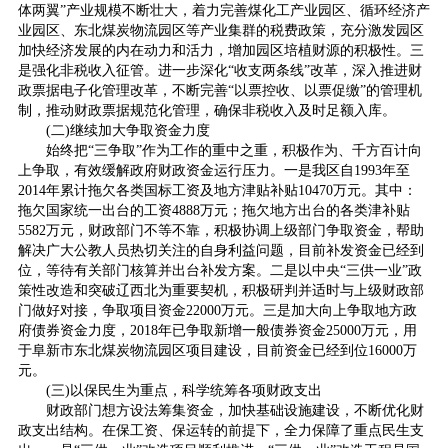
体两翼”产业规模不断壮大，着力完善煤化工产业园区、循环经济产
业园区、东北煤炭物流园区等产业集群的税费政策，充分激发园区
加快经济发展的内在动力和活力，增加园区培植财源的积极性。三
是强化非税收入征管。进一步深化“收支两条线”改革，深入推进财
政票据电子化管理改革，不断完善“以票控收、以票促缴”的管理机
制，推动财政票据规范化管理，确保非税收入及时足额入库。
(二)继续加大争取资金力度
始终把“三争取”作为工作的重中之重，积极作为、千方百计向
上争取，有效缓解政府财政资金运行压力。一是我区自1993年至
2014年累计拖欠各类国标工资及地方津贴补贴10470万元。其中：
拖欠国家统一出台的工资4888万元；拖欠地方出台的各类津补贴
5582万元，财政部门不等不靠，积极协调上级部门争取资金，帮助
解决广大公教人员热切关注的自身利益问题，目前补发资金已经到
位，等待有关部门核算并出台补发方案。二是以中央“三供一业”政
策性改造和突破辽西北为重要契机，积极研判并适时与上级财政部
门做好对接，争取项目资金22000万元。三是加大向上争取地方政
府债券资金力度，2018年已争取新增一般债券资金25000万元，用
于阜新市东北煤炭物流园区项目建设，目前资金已经到位16000万
元。
(三)以保民生为重点，科学统筹各项财政支出
财政部门想方设法筹集资金，加快基础设施建设，不断优化财
政支出结构。在保工资、保运转的前提下，全力保障了重点民生支