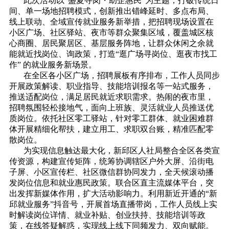
此次活动以“盛夏寻岗・助企惠民”为主题，打破传统日
间、单一场地招聘模式，创新推出错峰延时、多点布局、
线上联动、全域宣传就业服务新举措，把招聘现场设置在
小区广场、社区驿站、夜市等群众聚集区域，覆盖城区核
心商圈、居民聚居区、基层服务阵地，让群众休闲之余就
能就近找岗位、询政策，打造“逛广场寻岗位、逛夜市找工
作” 的就业服务新场景。
在全区各小区广场，招聘展板有序排布，工作人员同步
开展政策解读、职业指导、技能培训报名等一站式服务，
推送适配岗位，满足居民就近求职需求。热闹的夜市里，
招聘氛围轻松接地气，面向上班族、灵活就业人员推送优
质岗位。依托社区零工驿站，针对零工群体、就业困难群
体开展精细化帮扶，建立用工、求职双台账，精准匹配零
散岗位。
为实现信息触达最大化，新邱区人社局整合全区各类宣
传资源，构建宣传矩阵，统筹协调辖区户外大屏、沿街电
子屏、小区宣传栏、社区微信群协同发力，全天候滚动播
发岗位信息和就业惠民政策。联合区直主流媒体平台，突
出发挥新媒体作用，扩大活动影响力。利用新近开通的“新
邱就业服务”抖音号，开展首场直播带岗，工作人员线上实
时解读岗位详情、就业补贴、创业扶持、技能培训等政
策，在线答疑解惑，实现线上线下同频发力、双向赋能。