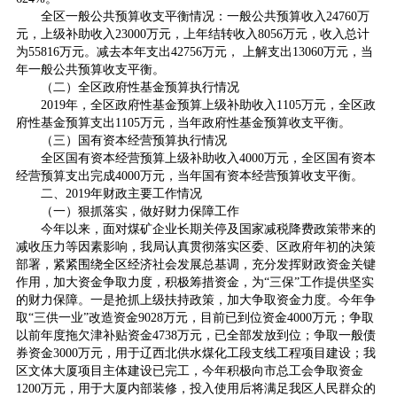
全区一般公共预算收支平衡情况：一般公共预算收入24760万
元，上级补助收入23000万元，上年结转收入8056万元，收入总计
为55816万元。减去本年支出42756万元， 上解支出13060万元，当
年一般公共预算收支平衡。
（二）全区政府性基金预算执行情况
2019年，全区政府性基金预算上级补助收入1105万元，全区政
府性基金预算支出1105万元，当年政府性基金预算收支平衡。
（三）国有资本经营预算执行情况
全区国有资本经营预算上级补助收入4000万元，全区国有资本
经营预算支出完成4000万元，当年国有资本经营预算收支平衡。
二、2019年财政主要工作情况
（一）狠抓落实，做好财力保障工作
今年以来，面对煤矿企业长期关停及国家减税降费政策带来的
减收压力等因素影响，我局认真贯彻落实区委、区政府年初的决策
部署，紧紧围绕全区经济社会发展总基调，充分发挥财政资金关键
作用，加大资金争取力度，积极筹措资金，为“三保”工作提供坚实
的财力保障。一是抢抓上级扶持政策，加大争取资金力度。今年争
取“三供一业”改造资金9028万元，目前已到位资金4000万元；争取
以前年度拖欠津补贴资金4738万元，已全部发放到位；争取一般债
券资金3000万元，用于辽西北供水煤化工段支线工程项目建设；我
区文体大厦项目主体建设已完工，今年积极向市总工会争取资金
1200万元，用于大厦内部装修，投入使用后将满足我区人民群众的