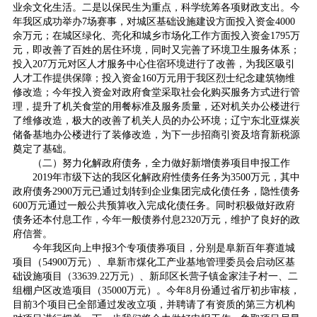
业余文化生活。二是以保民生为重点，科学统筹各项财政支出。今
年我区成功举办7场赛事，对城区基础设施建设方面投入资金4000
余万元；在城区绿化、亮化和城乡市场化工作方面投入资金1795万
元，即改善了百姓的居住环境，同时又完善了环境卫生服务体系；
投入207万元对区人才服务中心住宿环境进行了改善，为我区吸引
人才工作提供保障；投入资金160万元用于我区烈士纪念建筑物维
修改造；今年投入资金对政府食堂采取社会化购买服务方式进行管
理，提升了机关食堂的用餐标准及服务质量，还对机关办公楼进行
了维修改造，极大的改善了机关人员的办公环境；辽宁东北亚煤炭
储备基地办公楼进行了装修改造，为下一步招商引资及培育新税源
奠定了基础。
（二）努力化解政府债务，全力做好新增债券项目申报工作
2019年市级下达的我区化解政府性债务任务为3500万元，其中
政府债务2900万元已通过划转到企业集团完成化债任务，隐性债务
600万元通过一般公共预算收入完成化债任务。同时积极做好政府
债务还本付息工作，今年一般债券付息2320万元，维护了良好的政
府信誉。
今年我区向上申报3个专项债券项目，分别是阜新百年赛道城
项目（54900万元）、阜新市煤化工产业基地管理委员会启动区基
础设施项目（33639.22万元）、新邱区长营子镇金家洼子村一、二
组棚户区改造项目（35000万元）。今年8月份通过省厅初步审核，
目前3个项目已全部通过发改立项，并聘请了有资质的第三方机构