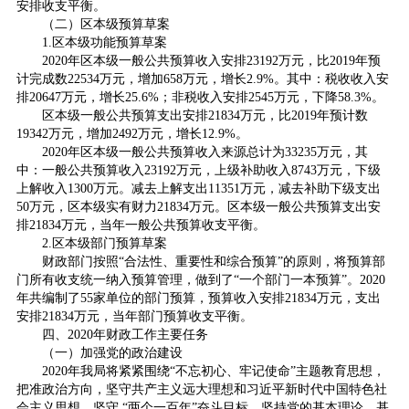
安排收支平衡。
（二）区本级预算草案
1.区本级功能预算草案
2020年区本级一般公共预算收入安排23192万元，比2019年预
计完成数22534万元，增加658万元，增长2.9%。其中：税收收入安
排20647万元，增长25.6%；非税收入安排2545万元，下降58.3%。
区本级一般公共预算支出安排21834万元，比2019年预计数
19342万元，增加2492万元，增长12.9%。
2020年区本级一般公共预算收入来源总计为33235万元，其
中：一般公共预算收入23192万元，上级补助收入8743万元，下级
上解收入1300万元。减去上解支出11351万元，减去补助下级支出
50万元，区本级实有财力21834万元。区本级一般公共预算支出安
排21834万元，当年一般公共预算收支平衡。
2.区本级部门预算草案
财政部门按照“合法性、重要性和综合预算”的原则，将预算部
门所有收支统一纳入预算管理，做到了“一个部门一本预算”。2020
年共编制了55家单位的部门预算，预算收入安排21834万元，支出
安排21834万元，当年部门预算收支平衡。
四、2020年财政工作主要任务
（一）加强党的政治建设
2020年我局将紧紧围绕“不忘初心、牢记使命”主题教育思想，
把准政治方向，坚守共产主义远大理想和习近平新时代中国特色社
会主义思想，坚守 “两个一百年”奋斗目标，坚持党的基本理论、基