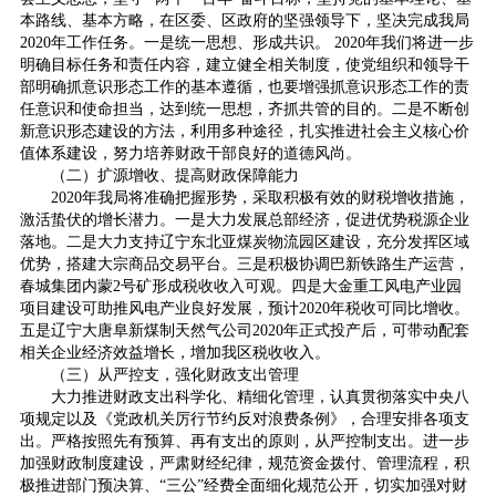
本路线、基本方略，在区委、区政府的坚强领导下，坚决完成我局
2020年工作任务。一是统一思想、形成共识。 2020年我们将进一步
明确目标任务和责任内容，建立健全相关制度，使党组织和领导干
部明确抓意识形态工作的基本遵循，也要增强抓意识形态工作的责
任意识和使命担当，达到统一思想，齐抓共管的目的。二是不断创
新意识形态建设的方法，利用多种途径，扎实推进社会主义核心价
值体系建设，努力培养财政干部良好的道德风尚。
（二）扩源增收、提高财政保障能力
2020年我局将准确把握形势，采取积极有效的财税增收措施，
激活蛰伏的增长潜力。一是大力发展总部经济，促进优势税源企业
落地。二是大力支持辽宁东北亚煤炭物流园区建设，充分发挥区域
优势，搭建大宗商品交易平台。三是积极协调巴新铁路生产运营，
春城集团内蒙2号矿形成税收收入可观。四是大金重工风电产业园
项目建设可助推风电产业良好发展，预计2020年税收可同比增收。
五是辽宁大唐阜新煤制天然气公司2020年正式投产后，可带动配套
相关企业经济效益增长，增加我区税收收入。
（三）从严控支，强化财政支出管理
大力推进财政支出科学化、精细化管理，认真贯彻落实中央八
项规定以及《党政机关厉行节约反对浪费条例》，合理安排各项支
出。严格按照先有预算、再有支出的原则，从严控制支出。进一步
加强财政制度建设，严肃财经纪律，规范资金拨付、管理流程，积
极推进部门预决算、“三公”经费全面细化规范公开，切实加强对财