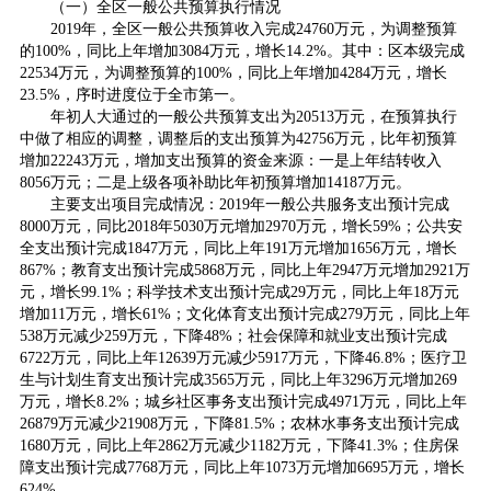
（一）全区一般公共预算执行情况
2019年，全区一般公共预算收入完成24760万元，为调整预算
的100%，同比上年增加3084万元，增长14.2%。其中：区本级完成
22534万元，为调整预算的100%，同比上年增加4284万元，增长
23.5%，序时进度位于全市第一。
年初人大通过的一般公共预算支出为20513万元，在预算执行
中做了相应的调整，调整后的支出预算为42756万元，比年初预算
增加22243万元，增加支出预算的资金来源：一是上年结转收入
8056万元；二是上级各项补助比年初预算增加14187万元。
主要支出项目完成情况：2019年一般公共服务支出预计完成
8000万元，同比2018年5030万元增加2970万元，增长59%；公共安
全支出预计完成1847万元，同比上年191万元增加1656万元，增长
867%；教育支出预计完成5868万元，同比上年2947万元增加2921万
元，增长99.1%；科学技术支出预计完成29万元，同比上年18万元
增加11万元，增长61%；文化体育支出预计完成279万元，同比上年
538万元减少259万元，下降48%；社会保障和就业支出预计完成
6722万元，同比上年12639万元减少5917万元，下降46.8%；医疗卫
生与计划生育支出预计完成3565万元，同比上年3296万元增加269
万元，增长8.2%；城乡社区事务支出预计完成4971万元，同比上年
26879万元减少21908万元，下降81.5%；农林水事务支出预计完成
1680万元，同比上年2862万元减少1182万元，下降41.3%；住房保
障支出预计完成7768万元，同比上年1073万元增加6695万元，增长
624%。