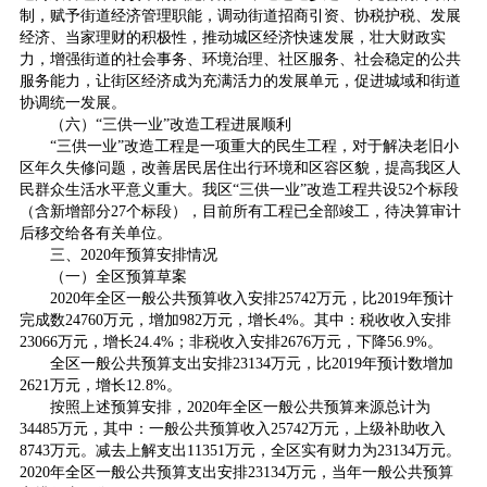
制，赋予街道经济管理职能，调动街道招商引资、协税护税、发展
经济、当家理财的积极性，推动城区经济快速发展，壮大财政实
力，增强街道的社会事务、环境治理、社区服务、社会稳定的公共
服务能力，让街区经济成为充满活力的发展单元，促进城域和街道
协调统一发展。
（六）“三供一业”改造工程进展顺利
“三供一业”改造工程是一项重大的民生工程，对于解决老旧小
区年久失修问题，改善居民居住出行环境和区容区貌，提高我区人
民群众生活水平意义重大。我区“三供一业”改造工程共设52个标段
（含新增部分27个标段），目前所有工程已全部竣工，待决算审计
后移交给各有关单位。
三、2020年预算安排情况
（一）全区预算草案
2020年全区一般公共预算收入安排25742万元，比2019年预计
完成数24760万元，增加982万元，增长4%。其中：税收收入安排
23066万元，增长24.4%；非税收入安排2676万元，下降56.9%。
全区一般公共预算支出安排23134万元，比2019年预计数增加
2621万元，增长12.8%。
按照上述预算安排，2020年全区一般公共预算来源总计为
34485万元，其中：一般公共预算收入25742万元，上级补助收入
8743万元。减去上解支出11351万元，全区实有财力为23134万元。
2020年全区一般公共预算支出安排23134万元，当年一般公共预算