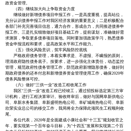
政资金管理。
（四）继续加大向上争取资金力度
继续做好新增债券项目申报工作，一是高度重视，提高站位，
充分认识债券申报工作对我区经济发展的重要意义；二是积极配合
各部门补充完善项目信息，通力合作，形成合力，共同推进债券申
报工作。三是扎实细致做好项目基础工作，提前谋划，准确做好需
求测算，争取更多债券项目落地。同时要加强政策学习，熟悉债券
资金申报流程和要求，提高政策水平和工作能力。
（五）强化风险意识，筑牢风险防控底线
严格政府债务管理，本着实事求是、不虚报、不瞒报的原则，
理清政府隐性债务底子。按要求，进一步强化主体责任，动态监控
管理，规范政府性债务管理工作，防范政府新增隐形债务，做好到
期政府债券的还本付息和新增债券资金管理使用工作，确保2020年
债务风险整体可控。
（六）做好“三供一业”改造工程收尾工作
我区“三供一业”改造工程已经竣工，通过招投标选定第三方审
计机构，进行工程决算审计。验收终审后，做好与国网阜新供电公
司、阜新水务集团、阜新盛明热电公司、阜矿城南热电公司、阜新
欣荣实业总公司的移交工作，我局将全力保障此项民生工程顺利收
尾。
各位代表，2020年是全面建成小康社会和“十三五”规划收官之
年，要实现第一个百年奋斗目标，为“十四五”发展和实现第二个百