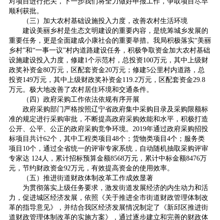
对项目进行把关，下一步我们将全力做好申报工作，争取项目尽早
顺利获批。
（三）加大农村基础设施投入力度，改善农村生活环境
建设美丽乡村是生态文明建设的重要内容，是统筹城乡发展的
重要任务，更是全面建成小康社会的重要举措。我局积极落实“美丽
乡村”和“一事一议”村内道路建设任务，积极争取资金加大农村基础
设施建设投入力度，修建1个示范村，总投资100万元，其中上级财
政奖补资金80万元，区配套资金20万元；修建5公里村内道路，总
投资149万元，其中上级财政奖补资金119.2万元，区配套资金29.8
万元。极大地改善了农村居住环境和交通条件。
（四）政府采购工作依法依规有序开展
政府采购部门严格按照辽宁省政府集中采购目录及采购限额标
准的规定进行采购审批，不断提高政府采购效能和水平，积极打造
公开、公平、公正的政府采购竞争环境。2019年通过政府采购招投
标项目共计62个，其中工程类项目48个；货物类项目4个；服务类
项目10个，通过全省统一的评审专家系统，自动随机抽取采购评审
专家达 124人，累计招标预算金额8568万元，累计中标金额8476万
元，节约财政资金92万元，有效提高资金的使用效率。
（五）推进街道财政体制改革工作成效显著
为贯彻落实上级任务要求，激发街道发展经济的内生动力和活
力，促进城区经济发展，依照《关于推进全市街道财政管理体制改
革的指导意见》，并结合我区经济发展情况制定了《新邱区推进街
道财政管理体制改革的实施方案》，通过逐步建立和完善的财政体