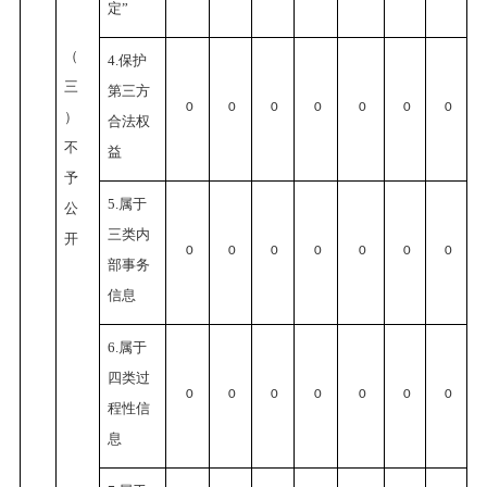
定”
（
4.保护
三
第三方
0
0
0
0
0
0
0
）
合法权
不
益
予
5.属于
公
三类内
开
0
0
0
0
0
0
0
部事务
信息
6.属于
四类过
0
0
0
0
0
0
0
程性信
息