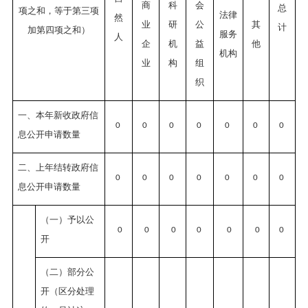
商
科
会
总
项之和，等于第三项
法律
然
业
研
公
其
计
加第四项之和）
服务
人
企
机
益
他
机构
业
构
组
织
一、本年新收政府信
0
0
0
0
0
0
0
息公开申请数量
二、上年结转政府信
0
0
0
0
0
0
0
息公开申请数量
（一）予以公
0
0
0
0
0
0
0
开
（二）部分公
开（区分处理