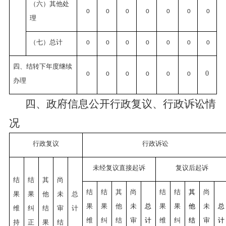
（六）其他处
0
0
0
0
0
0
0
理
（七）总计
0
0
0
0
0
0
0
四、结转下年度继续
0
0
0
0
0
0
0
办理
四、政府信息公开行政复议、行政诉讼情
况
行政复议
行政诉讼
未经复议直接起诉
复议后起诉
结
结
其
尚
结
结
其
尚
结
结
其
尚
果
果
他
未
总
果
果
他
未
总
果
果
他
未
总
维
纠
结
审
计
维
纠
结
审
计
维
纠
结
审
计
持
正
果
结