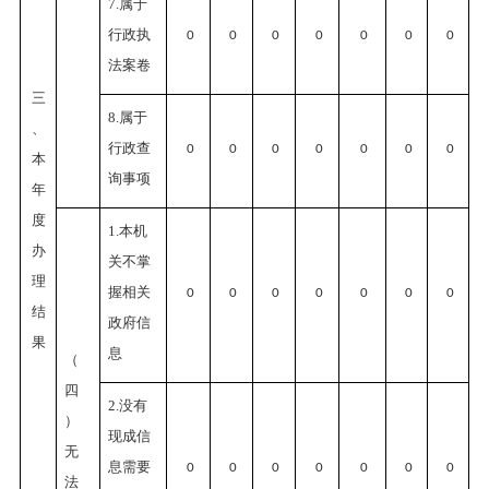
7.属于
行政执
0
0
0
0
0
0
0
法案卷
三
8.属于
、
行政查
0
0
0
0
0
0
0
本
询事项
年
度
1.本机
办
关不掌
理
握相关
0
0
0
0
0
0
0
结
政府信
果
息
（
四
2.没有
）
现成信
无
息需要
0
0
0
0
0
0
0
法