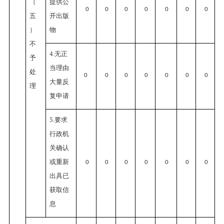
（
提供公
0
0
0
0
0
0
0
五
开出版
）
物
不
4.无正
予
当理由
处
0
0
0
0
0
0
0
大量反
理
复申请
5.要求
行政机
关确认
或重新
0
0
0
0
0
0
0
出具已
获取信
息