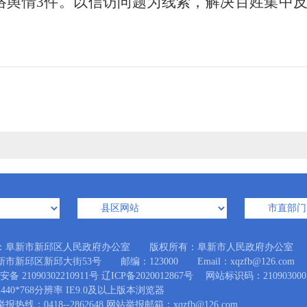
络舆情3件。以信访问题为线索，解决百姓集中
：阜新市新邱区人民政府办公室 版权所有：阜新市人民政府办公室
市新邱区新邱大街53号 邮编：123000 Email：xqzfb@126.com
备 21090302210911号
辽ICP备2020012867号
网站标识码：210903000
440*768分辨率 IE9.0及以上版本浏览器
热线：0418--2862648 网站举报邮箱：xqzfb@126.com