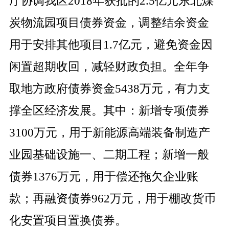
厅协调我区
2018
年获批的
2.5
亿元东北煤
炭物流园项目债券资金，调整结余资金
用于安排其他项目
1.7
亿元，避免资金因
闲置超期收回，减轻财政负担。
全年争
取地方政府债券资金
5438
万元，有力支
撑全区经济发展。其中：新增专项债券
3100
万元，用于新能源高端装备制造产
业园基础设施一、二期工程；新增一般
债券
1376
万元，用于偿还拖欠企业账
款；再融资债券
962
万元，用于
棚改货币
化安置项目置换债券。