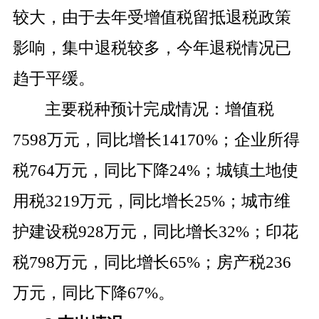
较大，由于去年受增值税留抵退税政策
影响，集中退税较多，今年退税情况已
趋于平缓。
主要税种预计完成情况：增值税
7598
万元，同比增长
14170
%
；企业所得
税
764
万元，同比下降
24
%
；城镇土地使
用税
3219
万元，同比增长
25%
；城市维
护建设税
928
万元，同比增长
32
%
；印花
税
798
万元，同比增长
65
%
；房产税
236
万元，同比下降
67
%
。