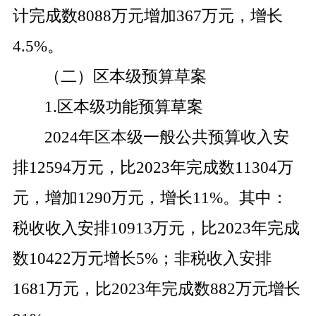
计完成数
8088
万元增加
367
万元，增长
4.5%
。
（二）区本级预算草案
1.
区本级功能预算草案
2024
年区本级一般公共预算收入安
排
12594
万元，比
2023
年完成数
11304
万
元，增加
1290
万元，增长
11
%
。其中：
税收收入安排
10913
万元，比
2023
年完成
数
10422
万元增长
5
%
；非税收入安排
1681
万元，比
2023
年完成数
882
万元增长