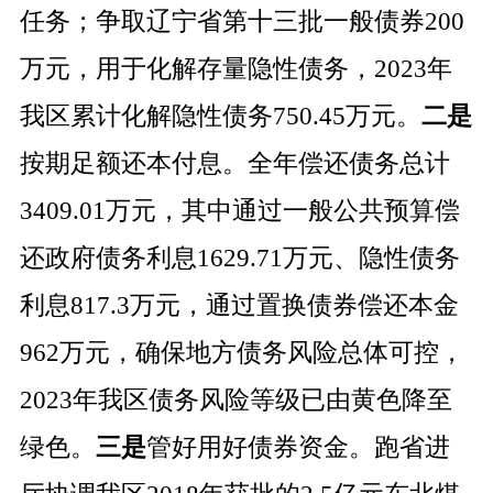
任务；争取辽宁省第十三批一般债券
200
万元，用于化解存量隐性债务，
2023
年
我区累计化解隐性债务
750.45
万元。
二是
按期足额还本付息。全年偿还债务总计
3409.01
万元，其中通过一般公共预算偿
还政府债务利息
1629.71
万元、隐性债务
利息
817.3
万元，通过置换债券偿还本金
962
万元，确保地方债务风险总体可控，
2023
年我区债务风险等级已由黄色降至
绿色。
三是
管好用好债券资金。跑省进