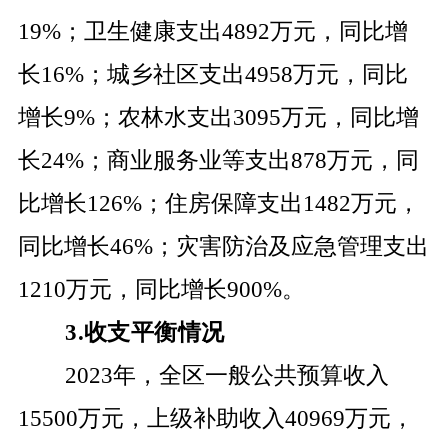
19%
；卫生健康支出
4892
万元，同比增
长
16
%
；城乡社区支出
4958
万元，同比
增长
9
%
；农林水支出
3095
万元，同比增
长
24%
；商业服务业等支出
878
万元，同
比增长
126%
；住房保障支出
1482
万元，
同比增长
46%
；灾害防治及应急管理支出
1210
万元，同比增长
900%
。
3.
收支平衡情况
2023
年，全区一般公共预算收入
15500
万元，上级补助收入
40969
万元，