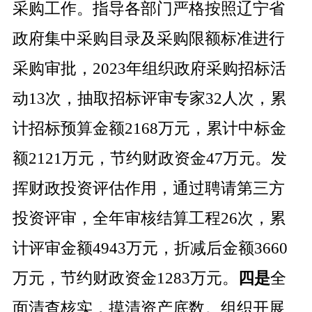
采购工作。指导各部门严格按照辽宁省
政府集中采购目录及采购限额标准进行
采购审批，
2023
年组织政府采购招标活
动
13
次，抽取招标评审专家
32
人次，累
计招标预算金额
2168
万元，累计中标金
额
2121
万元，节约财政资金
47
万元。发
挥财政投资评估作用，通过聘请第三方
投资评审，全年审核结算工程
26
次，累
计评审金额
4943
万元，折减后金额
3660
万元，节约财政资金
1283
万元。
四是
全
面清查核实，摸清资产底数。组织开展