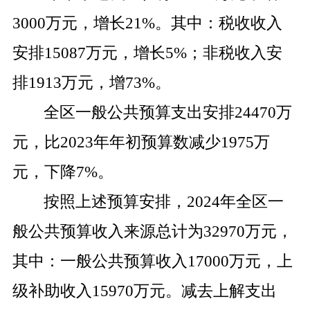
3000
万元，增长
21%
。其中：税收收入
安排
15087
万元，增长
5%
；非税收入安
排
1913
万元，增
73%
。
全区一般公共预算支出安排
24470
万
元，比
2023
年年初预算数减少
1975
万
元，下降
7
%
。
按照上述预算安排，
2024
年全区一
般公共预算收入来源总计为
32970
万元，
其中：一般公共预算收入
17000
万元，上
级补助收入
15970
万元。减去上解支出