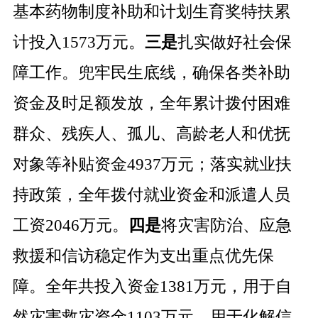
基本药物制度补助和计划生育奖特扶累
计投入
1573
万元。
三是
扎实做好社会保
障工作。兜牢民生底线，确保各类补助
资金及时足额发放，全年累计拨付困难
群众、残疾人、孤儿、高龄老人和优抚
对象等补贴资金
4937
万元；落实就业扶
持政策，全年拨付就业资金和派遣人员
工资
2046
万元。
四是
将灾害防治、应急
救援和信访稳定作为支出重点优先保
障。全年共投入资金
1381
万元，用于自
然灾害救灾资金
1103
万元，用于化解信