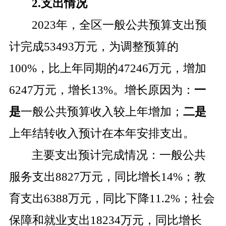
2.
支出情况
2023
年，全区一般公共预算支出预
计完成
53493
万元，为调整预算的
100%
，比上年同期的
47246
万元，增加
6247
万元，增长
13%
。增长原因为：
一
是
一般公共预算收入较上年增加；
二是
上年结转收入预计在本年安排支出。
主要支出预计完成情况：一般公共
服务支出
8827
万元，同比增长
14%
；教
育支出
6388
万元，同比下降
11.2%
；社会
保障和就业支出
18234
万元，同比增长