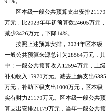
91
%
。
区本级一般公共预算支出安排
21179
万元，比
2023
年年初预算数
24605
万元，
减少
3426
万元，下降
14
%
。
按照上述预算安排，
2024
年区本级
一般公共预算来源总计为
28564
万元，其
中：一般公共预算收入
12594
万元，上级
补助收入
15970
万元。减去上解支出
6385
万元，补助下级支出
1000
万元，区本级
实有财力
21179
万元。区本级一般公共预
算支出安排
21179
万元，当年一般公共预