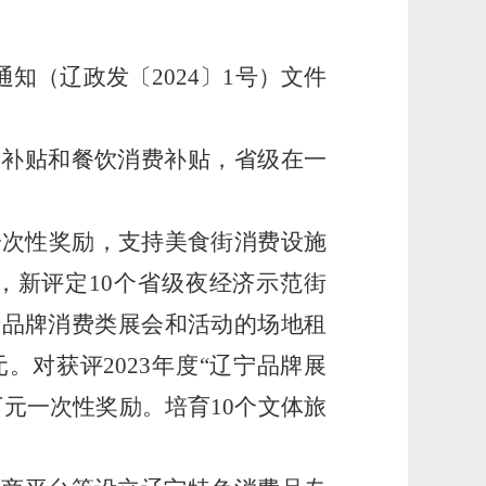
通知（辽政发〔
2024
〕
1
号）文件
费补贴和餐饮消费补贴，省级在一
一次性奖励，支持美食街消费设施
，新评定
10
个省级夜经济示范街
房品牌消费类展会和活动的场地租
元。对获评
2023
年度“辽宁品牌展
万元一次性奖励。培育
10
个文体旅