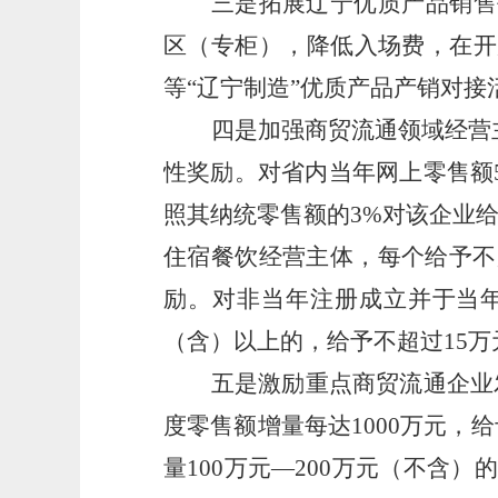
三是拓展辽宁优质产品销售
区（专柜），降低入场费，在开
等
“辽宁制造”优质产品产销对
四是加强商贸流通领域经营
性奖励。对省内当年网上零售额
照其纳统零售额的
3%
对该企业
住宿餐饮经营主体，每个给予不
励。对非当年注册成立并于当
（含）以上的，给予不超过
15
万
五是激励重点商贸流通企业
度零售额增量每达
1000
万元，给
量
100
万元—
200
万元（不含）