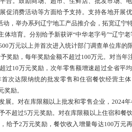
平台。鼓励商场、超市、生鲜店、批发市场、
展促消费活动等方面给予支持。支持各地开展
接活动，举办系列辽宁地工产品推介会，拓宽辽宁
主体培育。分别给予新获评
“中华老字号”“辽宁老
500
万元以上并首次进入统计部门调查单位库的限
给予奖励，每年奖励金额不超过
100
万元。对当年
超过
10
万元奖励，次年零售额增速超过全省平
年首次达限纳统的批发零售和住宿餐饮经营主体
元奖励。
发展。对在库限额以上批发和零售企业，
2024
年
予不超过
5
万元奖励。对在库限额以上住宿和餐
的，给予
2
万元奖励，餐饮收入增量每达
100
万元