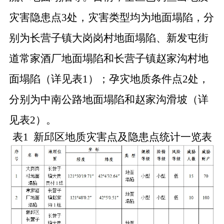
灾害隐患点
3
处，灾害类型均为地面塌陷，分
别为长营子镇大岗岗村地面塌陷、新发屯街
道常家酒厂地面塌陷和长营子镇赵家沟村地
面塌陷（详见表
1
）；孕灾地质条件点
2
处，
分别为中南公路地面塌陷和赵家沟滑坡（详
见表
2
）。
表1 新邱区地质灾害点及隐患点统计一览表