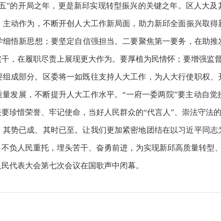
十五五”的开局之年，更是新邱实现转型振兴的关键之年。区人大
，主动作为，不断开创人大工作新局面，助力新邱全面振兴取得
学细悟新思想；要坚定自信强担当。二要聚焦第一要务，在助推
实干，在履职尽责上展现更大作为。要厚植为民情怀；要增强监
要组成部分。区委将一如既往支持人大工作，为人大行使职权、
质量发展，不断提升人大工作水平。“一府一委两院”要主动自
要珍惜荣誉、牢记使命，当好人民群众的“代言人”、崇法守法的“
，其势已成、其时已至。让我们更加紧密地团结在以习近平同志
，不负人民重托，埋头苦干、奋勇前进，为实现新邱高质量转型
届人民代表大会第七次会议在国歌声中闭幕。