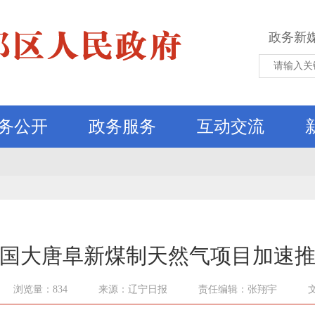
政务新
务公开
政务服务
互动交流
国大唐阜新煤制天然气项目加速
浏览量：834
来源：辽宁日报
责任编辑：张翔宇