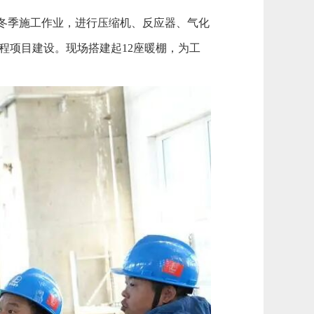
展冬季施工作业，进行压缩机、反应器、气化
程项目建设。现场搭建起12座暖棚，为工