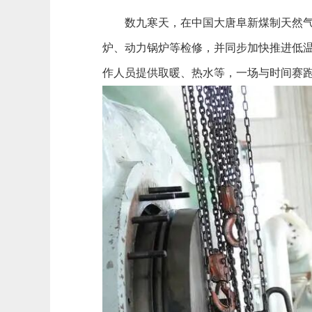
数九寒天，在中国大唐阜新煤制天然气
炉、动力锅炉等检修，并同步加快推进低温
作人员提供取暖、热水等，一场与时间赛跑