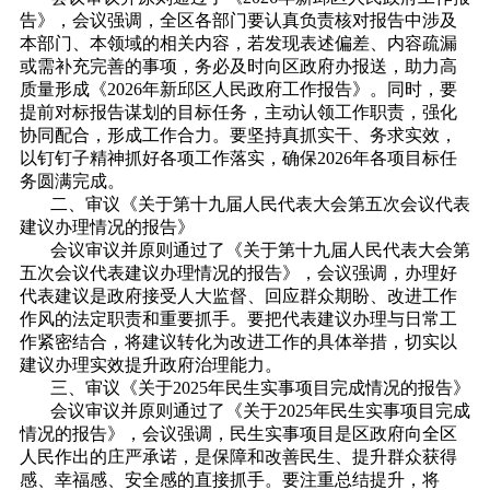
告》，会议强调，全区各部门要认真负责核对报告中涉及
本部门、本领域的相关内容，若发现表述偏差、内容疏漏
或需补充完善的事项，务必及时向区政府办报送，助力高
质量形成《2026年新邱区人民政府工作报告》。同时，要
提前对标报告谋划的目标任务，主动认领工作职责，强化
协同配合，形成工作合力。要坚持真抓实干、务求实效，
以钉钉子精神抓好各项工作落实，确保2026年各项目标任
务圆满完成。
二、审议《关于第十九届人民代表大会第五次会议代表
建议办理情况的报告》
会议审议并原则通过了《关于第十九届人民代表大会第
五次会议代表建议办理情况的报告》，会议强调，办理好
代表建议是政府接受人大监督、回应群众期盼、改进工作
作风的法定职责和重要抓手。要把代表建议办理与日常工
作紧密结合，将建议转化为改进工作的具体举措，切实以
建议办理实效提升政府治理能力。
三、审议《关于2025年民生实事项目完成情况的报告》
会议审议并原则通过了《关于2025年民生实事项目完成
情况的报告》，会议强调，民生实事项目是区政府向全区
人民作出的庄严承诺，是保障和改善民生、提升群众获得
感、幸福感、安全感的直接抓手。要注重总结提升，将