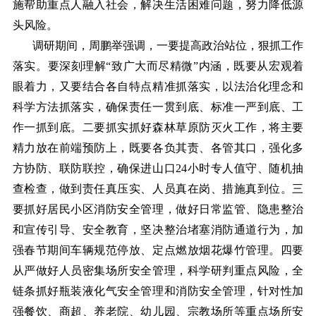
施帮助重点人融入社会，解决生活困难问题，努力降低源
头风险。
调研期间，周鹏举强调，一要提高政治站位，狠抓工作
落实。要深刻理解“致广大而尽精微”内涵，既要从宏观着
眼着力，又要结合各自特点精准抓落实，以法治化理念和
科学方法抓落实，确保责任一贯到底、标准一严到底、工
作一抓到底。二要抓实抓好森林草原防灭火工作，将主要
精力放在前端预防上，既要各负其责、各管其口，强化多
方协防、联防联控，确保进山口24小时专人值守、随机抽
查检查，做到责任真压实、人员真在岗、措施真到位。三
要抓好居民小区消防安全管理，做好日常监管、隐患整治
和宣传引导、安全教育，坚决整治堵塞消防通道行为，加
强春节期间车辆规范停放、定点燃放烟花爆竹管理。四要
从严做好人员密集场所安全管理，科学研判重点风险，全
链条抓好瓶装液化气安全管理和消防安全管理，针对性加
强餐饮、商超、养老院、幼儿园、宗教场所等重点场所安