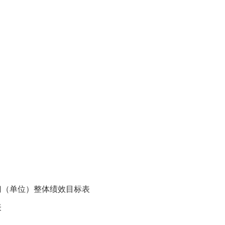
）
）
门（单位）整体绩效目标表
表