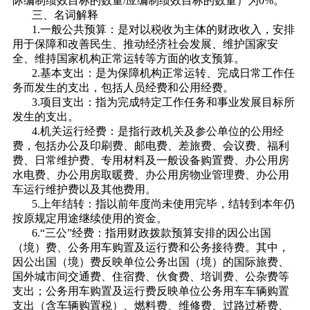
际编制绩效目标的数量/应编制绩效目标的数量）为0%。
三、名词解释
1.一般公共预算：是对以税收为主体的财政收入，安排
用于保障和改善民生、推动经济社会发展、维护国家安
全、维持国家机构正常运转等方面的收支预算。
2.基本支出：是为保障机构正常运转、完成日常工作任
务而发生的支出，包括人员经费和公用经费。
3.项目支出：指为完成特定工作任务和事业发展目标所
发生的支出。
4.机关运行经费：是指行政机关及参公单位的公用经
费，包括办公及印刷费、邮电费、差旅费、会议费、福利
费、日常维护费、专用材料及一般设备购置费、办公用房
水电费、办公用房取暖费、办公用房物业管理费、办公用
车运行维护费以及其他费用。
5.上年结转：指以前年度尚未使用完毕，结转到本年仍
按原规定用途继续使用的资金。
6.“三公”经费：指用财政拨款预算安排的因公出国
（境）费、公务用车购置及运行费和公务接待费。其中，
因公出国（境）费反映单位公务出国（境）的国际旅费、
国外城市间交通费、住宿费、伙食费、培训费、公杂费等
支出；公务用车购置及运行费反映单位公务用车车辆购置
支出（含车辆购置税）、燃料费、维修费、过路过桥费、