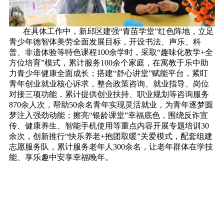
在具体工作中，新邱区建强“青苗学堂”红色阵地，立足
青少年德智体美劳全面发展目标，开设书法、声乐、科
普、非遗体验等特色课程100余学时，采取“趣味化教学+全
方位培育”模式，累计服务100余个家庭，在寓教于乐中助
力青少年健康全面成长；搭建“舒心讲堂”赋能平台，紧盯
青年创业就业核心诉求，整合政策咨询、就业指导、岗位
对接三项功能，累计提供创业扶持、职业规划等咨询服务
870余人次，帮助50余名青年实现灵活就业，为青年逐梦圆
梦注入强劲动能；擦亮“银龄课堂”幸福底色，围绕反诈宣
传、健康养生、智能手机使用等重点内容开展专题培训30
余次，创新推行“快乐养老+抱团取暖”关爱模式，配套组建
志愿服务队，累计服务老年人300余名，让老年群体在学技
能、享乐趣中安享幸福晚年。