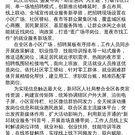
此次活动以“盛夏寻岗・助企惠民”为主题，打破传统日
间、单一场地招聘模式，创新推出错峰延时、多点布局、
线上联动、全域宣传就业服务新举措，把招聘现场设置在
小区广场、社区驿站、夜市等群众聚集区域，覆盖城区核
心商圈、居民聚居区、基层服务阵地，让群众休闲之余就
能就近找岗位、询政策，打造“逛广场寻岗位、逛夜市找工
作” 的就业服务新场景。
在全区各小区广场，招聘展板有序排布，工作人员同步
开展政策解读、职业指导、技能培训报名等一站式服务，
推送适配岗位，满足居民就近求职需求。热闹的夜市里，
招聘氛围轻松接地气，面向上班族、灵活就业人员推送优
质岗位。依托社区零工驿站，针对零工群体、就业困难群
体开展精细化帮扶，建立用工、求职双台账，精准匹配零
散岗位。
为实现信息触达最大化，新邱区人社局整合全区各类宣
传资源，构建宣传矩阵，统筹协调辖区户外大屏、沿街电
子屏、小区宣传栏、社区微信群协同发力，全天候滚动播
发岗位信息和就业惠民政策。联合区直主流媒体平台，突
出发挥新媒体作用，扩大活动影响力。利用新近开通的“新
邱就业服务”抖音号，开展首场直播带岗，工作人员线上实
时解读岗位详情、就业补贴、创业扶持、技能培训等政
策，在线答疑解惑，实现线上线下同频发力、双向赋能。