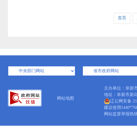
首页
主办单位：阜新
地址：阜新市新邱区新
网站地图
辽公网安备 210
建议使用1440*7
网站监督举报热线：04