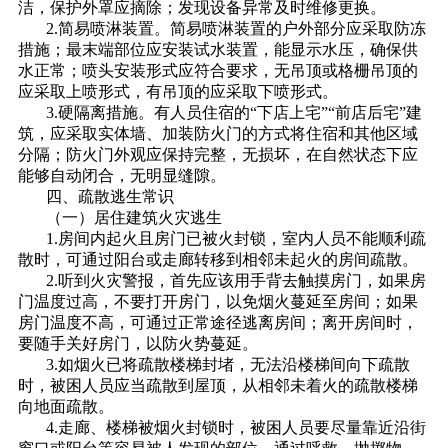
洁，保护外罩应摘除；发现设备异常及时维修更换。
2.简易喷淋装置。简易喷淋装置的户外部分应采取防冻
措施；最末端部位应安装试水装置，能显示水压，确保供
水正常；喷头安装形式应符合要求，无吊顶或格栅吊顶的
应采取上喷形式，有吊顶的应采取下喷形式。
3.硬隔离措施。有人员住宿的“下店上宅”“前店后宅”建
筑，应采取实体墙、加装防火门的方式将住宿和其他区域
分隔；防火门外观应保持完整，无损坏，在自然状态下应
能够自动闭合，无明显缝隙。
四、疏散逃生常识
（一）居住建筑火灾逃生
1.房间内起火且房门已被火封锁，室内人员不能顺利疏
散时，可通过阳台或走廊转移到相邻未起火的房间疏散。
2.听到火灾警报，首先应该用手背去触摸房门，如果房
门温度过高，不要打开房门，以免烟火蔓延至房间；如果
房门温度不高，可通过正常途径逃离房间；离开房间时，
要随手关好房门，以防火势蔓延。
3.如烟火已将疏散楼梯封堵，无法沿楼梯间向下疏散
时，被困人员应当疏散到屋顶，从相邻未着火的疏散楼梯
向地面疏散。
4.走廊、楼梯被烟火封锁时，被困人员要尽量靠近沿街