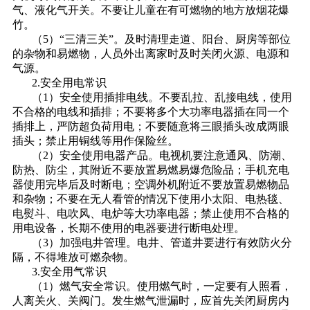
气、液化气开关。不要让儿童在有可燃物的地方放烟花爆
竹。
（5）“三清三关”。及时清理走道、阳台、厨房等部位
的杂物和易燃物，人员外出离家时及时关闭火源、电源和
气源。
2.安全用电常识
（1）安全使用插排电线。不要乱拉、乱接电线，使用
不合格的电线和插排；不要将多个大功率电器插在同一个
插排上，严防超负荷用电；不要随意将三眼插头改成两眼
插头；禁止用铜线等用作保险丝。
（2）安全使用电器产品。电视机要注意通风、防潮、
防热、防尘，其附近不要放置易燃易爆危险品；手机充电
器使用完毕后及时断电；空调外机附近不要放置易燃物品
和杂物；不要在无人看管的情况下使用小太阳、电热毯、
电熨斗、电吹风、电炉等大功率电器；禁止使用不合格的
用电设备，长期不使用的电器要进行断电处理。
（3）加强电井管理。电井、管道井要进行有效防火分
隔，不得堆放可燃杂物。
3.安全用气常识
（1）燃气安全常识。使用燃气时，一定要有人照看，
人离关火、关阀门。发生燃气泄漏时，应首先关闭厨房内