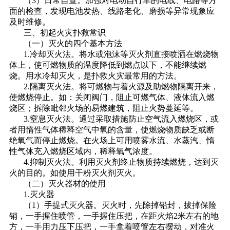
（3）日常自查。加强对电动自行车的电线、电路等方
面的检查，发现电池发热、线路老化、磨损等异常现象应
及时维修。
三、初起火灾扑救常识
（一）灭火的四个基本方法
1.冷却灭火法。将水或泡沫等灭火剂直接喷洒在燃烧物
体上，使可燃物质的温度降低到燃点以下，不能继续燃
烧。用水冷却灭火，是扑救火灾最常用的方法。
2.隔离灭火法。将可燃物与着火源及助燃物隔离开来，
使燃烧停止。如：关闭阀门，阻止可燃气体、液体流入燃
烧区；拆除毗邻火场的易燃建筑，阻止火势蔓延等。
3.窒息灭火法。通过采取措施防止空气流入燃烧区，或
者用惰性气体稀释空气中氧的含量，使燃烧物质缺乏或断
绝氧气而停止燃烧。在火场上可用喷雾水流、水蒸汽、惰
性气体充入燃烧区域内，稀释氧气浓度。
4.抑制灭火法。利用灭火剂终止物质持续燃烧，达到灭
火的目的。如使用干粉灭火剂灭火。
（二）灭火器材的使用
1.灭火器
（1）手提式灭火器。灭火时，先除掉铅封，拔掉保险
销，一手握住喷管，一手握住压把，在距火焰2米左右的地
方，一手用力压下压把，一手拿着喷管左右摆动，对准火