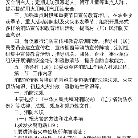
安全明白人；定期走访孤寡老人、留守儿童等重点人群，
提示提醒用火用电用气用油安全。
三、加强重点时段和重要节日宣传教育培训。在农业收
获季节、重大活动期间以及火灾多发季节，组织开展形式
多样的消防宣传和教育培训活动，提高村（居）民消防安
全意识。
四、督促履行消防宣传和教育培训职责。指导村（居）
民委员会建立宣传栏、宣传橱窗等消防宣传阵地，定期组
织集中宣传教育活动，指导机关、团体、企业、事业单位
组织开展消防安全培训和疏散演练，提升自防自救能力。
五、指导村（居）民委员会将消防工作纳入村规民约。
第二节 工作内容
消防宣传教育培训的内容主要包括消防法律法规、火灾
预防知识、初起火灾扑救、疏散逃生常识等。
一、消防法规
主要包括：《中华人民共和国消防法》《辽宁省消防条
例》等法律、法规、规章和规范性文件。
二、消防常识
（一）报火警的方法和注意事项
1.拨发火警电话119；
2.要讲清着火单位场所详细地址；