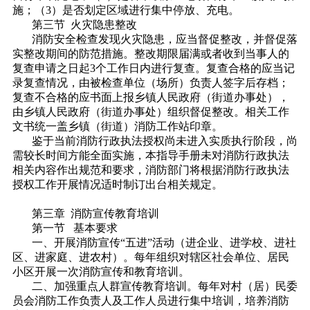
施；（3）是否划定区域进行集中停放、充电。
第三节 火灾隐患整改
消防安全检查发现火灾隐患，应当督促整改，并督促落
实整改期间的防范措施。整改期限届满或者收到当事人的
复查申请之日起3个工作日内进行复查。复查合格的应当记
录复查情况，由被检查单位（场所）负责人签字后存档；
复查不合格的应书面上报乡镇人民政府（街道办事处），
由乡镇人民政府（街道办事处）组织督促整改。相关工作
文书统一盖乡镇（街道）消防工作站印章。
鉴于当前消防行政执法授权尚未进入实质执行阶段，尚
需较长时间方能全面实施，本指导手册未对消防行政执法
相关内容作出规范和要求，消防部门将根据消防行政执法
授权工作开展情况适时制订出台相关规定。
第三章 消防宣传教育培训
第一节 基本要求
一、开展消防宣传“五进”活动（进企业、进学校、进社
区、进家庭、进农村）。每年组织对辖区社会单位、居民
小区开展一次消防宣传和教育培训。
二、加强重点人群宣传教育培训。每年对村（居）民委
员会消防工作负责人及工作人员进行集中培训，培养消防