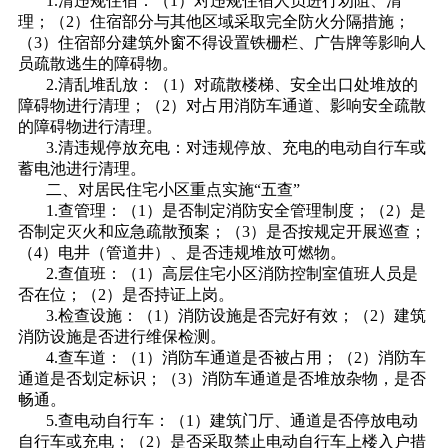
1.清违规住宿：（1）对违规住宿人员进行劝阻、清
理；（2）住宿部分与其他区域采取完全防火分隔措施；
（3）住宿部分建筑外窗不得设置铁栅栏、广告牌等影响人
员疏散逃生的障碍物。
2.清乱堆乱放：（1）对疏散楼梯、安全出口处堆放的
障碍物进行清理；（2）对占用消防车通道、影响安全疏散
的障碍物进行清理。
3.清违规停放充电：对违规停放、充电的电动自行车或
蓄电池进行清理。
二、对居民住宅小区重点实施“五查”
1.查管理：（1）是否制定消防安全管理制度；（2）是
否制定灭火和应急疏散预案；（3）是否按规定开展巡查；
（4）电井（管道井）、是否违规堆放可燃物。
2.查值班：（1）高层住宅小区消防控制室值班人员是
否在位；（2）是否持证上岗。
3.检查设施：（1）消防设施是否完好有效；（2）建筑
消防设施是否进行维保检测。
4.查车道：（1）消防车通道是否被占用；（2）消防车
通道是否划定标识；（3）消防车通道是否堆放杂物，是否
畅通。
5.查电动自行车：（1）建筑门厅、通道是否停放电动
自行车或充电；（2）是否采取禁止电动自行车上楼入户措