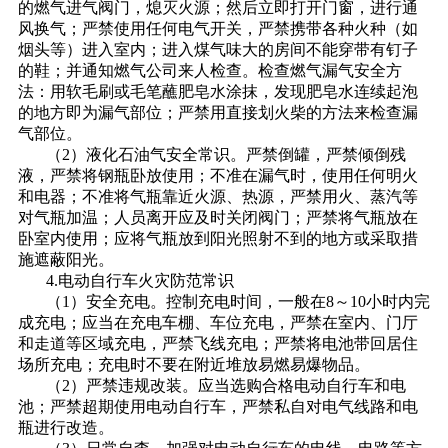
的燃气进气阀门，熄灭火源；然后立即打开门窗，进行通
风换气；严禁使用任何电气开关，严禁携带各种火种（如
烟头等）进入室内；进入煤气味大的房间不能穿带有钉子
的鞋；并通知燃气公司来人检查。检查燃气漏气安全方
法：用软毛刷或毛笔蘸肥皂水涂抹，发现肥皂水连续起泡
的地方即为漏气部位；严禁用直接划火柴的方法来检查漏
气部位。
（2）液化石油气安全常识。严禁倒罐，严禁倾倒残
液，严禁将钢瓶卧放使用；不准在漏气时，使用任何明火
和电器；不准将气瓶靠近火源、热源，严禁用火、蒸汽等
对气瓶加温；人员离开应及时关闭阀门；严禁将气瓶放在
卧室内使用；应将气瓶放到阳光照射不到的地方或采取措
施遮蔽阳光。
4.电动自行车火灾防范常识
（1）安全充电。控制充电时间，一般在8～10小时内完
成充电；应当在充电车棚、车位充电，严禁在室内、门厅
和走道等区域充电，严禁飞线充电；严禁将电池带回居住
场所充电；充电时不要在附近堆放易燃易爆物品。
（2）严禁违规改装。应当选购合格电动自行车和电
池；严禁超期使用电动自行车，严禁私自对电气线路和电
瓶进行改造。