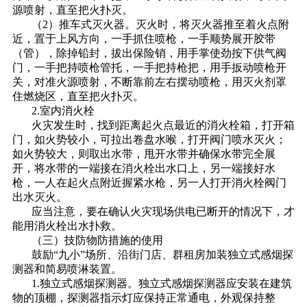
源喷射，直至把火扑灭。
（2）推车式灭火器。灭火时，将灭火器推至着火点附
近，置于上风方向，一手抓住喷枪，一手顺势展开胶带
（管），除掉铅封，拔出保险销，用手掌使劲按下供气阀
门，一手把持喷枪管托，一手把持枪把，用手扳动喷枪开
关，对准火源喷射，不断靠前左右摆动喷枪，用灭火剂罩
住燃烧区，直至把火扑灭。
2.室内消火栓
火灾发生时，找到距离起火点最近的消火栓箱，打开箱
门，如火势较小，可拉出卷盘水喉，打开阀门喷水灭火；
如火势较大，则取出水带，甩开水带并确保水带完全展
开，将水带的一端接在消火栓出水口上，另一端接好水
枪，一人在起火点附近握紧水枪，另一人打开消火栓阀门
出水灭火。
应当注意，要在确认火灾现场供电已断开的情况下，才
能用消火栓出水扑救。
（三）技防物防措施的使用
鼓励“九小”场所、沿街门店、群租房加装独立式感烟探
测器和简易喷淋装置。
1.独立式感烟探测器。独立式感烟探测器应安装在建筑
物的顶棚，探测器指示灯应保持正常通电，外观保持整