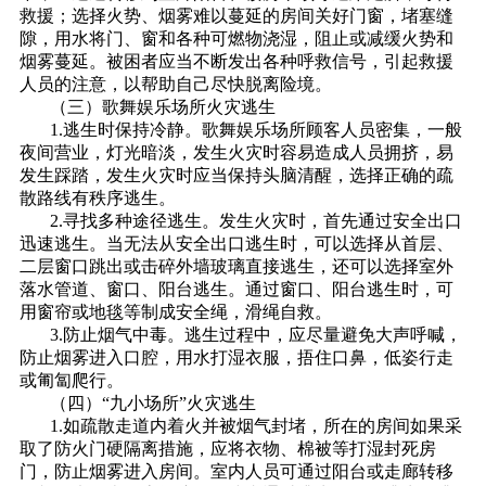
救援；选择火势、烟雾难以蔓延的房间关好门窗，堵塞缝
隙，用水将门、窗和各种可燃物浇湿，阻止或减缓火势和
烟雾蔓延。被困者应当不断发出各种呼救信号，引起救援
人员的注意，以帮助自己尽快脱离险境。
（三）歌舞娱乐场所火灾逃生
1.逃生时保持冷静。歌舞娱乐场所顾客人员密集，一般
夜间营业，灯光暗淡，发生火灾时容易造成人员拥挤，易
发生踩踏，发生火灾时应当保持头脑清醒，选择正确的疏
散路线有秩序逃生。
2.寻找多种途径逃生。发生火灾时，首先通过安全出口
迅速逃生。当无法从安全出口逃生时，可以选择从首层、
二层窗口跳出或击碎外墙玻璃直接逃生，还可以选择室外
落水管道、窗口、阳台逃生。通过窗口、阳台逃生时，可
用窗帘或地毯等制成安全绳，滑绳自救。
3.防止烟气中毒。逃生过程中，应尽量避免大声呼喊，
防止烟雾进入口腔，用水打湿衣服，捂住口鼻，低姿行走
或匍匐爬行。
（四）“九小场所”火灾逃生
1.如疏散走道内着火并被烟气封堵，所在的房间如果采
取了防火门硬隔离措施，应将衣物、棉被等打湿封死房
门，防止烟雾进入房间。室内人员可通过阳台或走廊转移