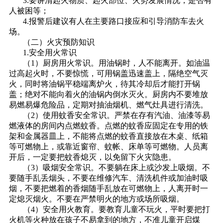
3.要讲清起火物质、起火部位、火势发展情况，是否有
人被困等；
4.报警后建议有人在主要路口接应和引导消防车去火
场。
（二）火灾预防知识
1.安全用火常识
（1）厨房用火常识。用油锅时，人不能离开。如油温
过高起火时，不要惊慌，可用锅盖迅速盖上，隔绝空气灭
火，同时将油锅平稳端离炉火，待其冷却后才能打开锅
盖；绝对不能向着火的油锅内倒水灭火。厨房内不要堆放
易燃易爆危险品，定期对抽油烟机、燃气灶具进行清洗。
（2）使用蚊香安全常识。严禁在存有汽油、油漆等易
燃液体的房间内点燃蚊香。点燃的蚊香应固定在专用的铁
架和金属器皿上，不能将点燃的蚊香直接放在木桌、纸箱
等可燃物上，或靠近窗帘、蚊帐、床单等可燃物。人员离
开后，一定要把蚊香熄灭，以免留下火灾隐患。
（3）吸烟安全常识。不要躺在床上或沙发上吸烟。不
要随手乱丢烟头，不要在维修汽车、清洗机件或加油时吸
烟，不要把燃着的香烟随手乱放在可燃物上，人离开时一
定熄灭烟火。不要在严禁明火的地方或场所吸烟。
（4）安全用火教育。要教育儿童不玩火，平时要把打
火机等火种放在孩子不易拿到的地方，不准儿童开启煤