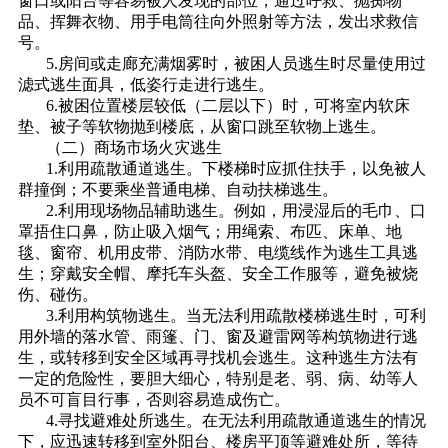
窗口或阳台等容易被人发现的部位，通过呼救、抛掷物
品、挥舞衣物、用手电筒往向外照射等方法，发出求救信
号。
5.房间或走廊充满烟雾时，被困人员逃生时尽量使用过
滤式逃生面具，低姿行走进行逃生。
6.被困位置楼层较低（二层以下）时，可将室内软床
垫、被子等软物抛到楼底，从窗口跳至软物上逃生。
（二）商场市场火灾逃生
1.利用疏散通道逃生。下楼梯时应抓住扶手，以免被人
群撞倒；不要乘坐普通电梯、自动扶梯逃生。
2.利用现场物品辅助逃生。例如，用浸湿后的毛巾、口
罩捂住口鼻，防止吸入烟气；用绳索、布匹、床单、地
毯、窗帘、机用皮带、消防水带、电缆线作为逃生工具逃
生；穿戴安全帽、摩托车头盔、安全工作服等，避免被烧
伤、碰伤。
3.利用构筑物逃生。当无法利用疏散楼梯逃生时，可利
用外墙的落水管、雨篷、门、窗及避雷网等构筑物进行逃
生，或转移到安全区域再寻找机会逃生。这种逃生方法有
一定的危险性，要胆大细心，特别是老、弱、病、幼等人
员不可盲目行事，否则容易造成伤亡。
4.寻找避难处所逃生。在无法利用疏散通道逃生的情况
下，应迅速转移到室外阳台、楼房平顶等避难处所，等待