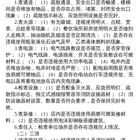
1.查通道：（1）疏散通道、安全出口是否畅通，楼梯
间是否堆放有物品，是否存在占用、堵塞、封闭安全出口
现象；（2）疏散指示标志、应急照明设施是否完好。
2.查火源：（1）有无吸烟、违规使用明火、点蜡、焚
香、点蚊香等现象；（2）餐饮场所厨房使用明火是否做到
人走阀关，抽油烟机及烟道是否定期清洗；（3）是否存在
违规使用瓶装液化石油气及甲、乙类液体燃料的现象。
3.查电源：（1）电气线路敷设是否规范，是否穿管保
护；（2）电气线路、电源插座、开关是否安装敷设在可燃
材料上；（3）是否违规使用大功率电器；（4）电井内是
否堆放杂物，电井封堵是否严密；（5）配电箱周围是否堆
放易燃可燃物品；（6）是否存在电动自行车违规停放、充
电以及将蓄电池放在店内充电现象。
4.检查设施：（1）是否配备灭火器、应急照明灯、疏
散指示标志、独立式感烟报警器等消防设施器材；（2）消
防设施器材设置、数量是否符合要求，是否保持完好有
效。
5.查装修：（1）店内是否违规使用易燃可燃装修材
料；（2）是否违规使用泡沫彩钢板搭建建筑。
6.查住人：检查单位场所是否存在违规住人情况。
（二）三清