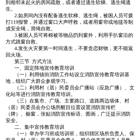
到相邻未起火的房间疏散，或者通过逃生软梯、逃生绳逃
生。
2.如房间内没有配备逃生软梯、逃生绳，被困人员可拨
打119报警，并通过窗口大声呼救，或者用窗帘或地毯等制
成安全绳，滑绳自救。
3.被困人员可将棉被等物品扔到窗外，利用手扒窗沿的
方式跳窗自救。
4.发生火灾要第一时间逃生，不要贪恋财物，更不能返
回火场。
第三节 方式方法
一、固定阵地宣传教育培训
（一）利用镇街消防工作站设立消防宣传教育培训基
地，组织广大群众参观学习。
（二）利用村（居）民委员会广播站（应急广播）、文
化站等进行消防宣传教育培训。
（三）在集市、广场、主要路口、道路两边墙体、村
（居）民委员会办公场所醒目位置设置消防宣传栏
（牌）、橱窗，张贴消防宣传标语、图画，广泛提示消防
安全。
二、集中宣传教育培训
（一）举办学习班或培训班，组织辖区场所负责人、保