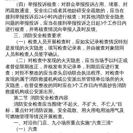
（四）举报投诉核查：对群众举报投诉占用、堵塞、封
闭疏散通道、安全出口或者其他妨碍安全疏散的，应当在
接到举报投诉后24小时内进行核查；对其他消防安全隐患
问题的举报投诉，应当在接到举报投诉之日起3个工作日内
进行核查，并将核查情况向举报人及时反馈。
三、消防安全检查要求
（一）检查人员开展检查时，应如实记录检查情况特别
是发现的火灾隐患，填写检查记录表，并由被查对象陪同
人员和检查人员签字确认。
（二）对检查中发现的火灾隐患，应当当场予以纠正或
者督促限期改正，并核发有关记录单，到期后应进行复
查；对拒不整改的应当牵头启动联合执法程序。对检查中
发现的属于消防救援机构或公安派出所管辖单位场所的火
灾隐患，在督促整改的同时应在3个工作日内书面抄告消防
救援机构或公安派出所。
第二节 消防安全检查内容
消防安全检查应当围绕“不起火、不扩大、不亡人”目
标，重点针对消防设施、安全疏散、用火用电用油用气及
可燃物管理等情况开展检查。
一、对沿街门店、九小场所重点实施“六查三清”
（一）六查