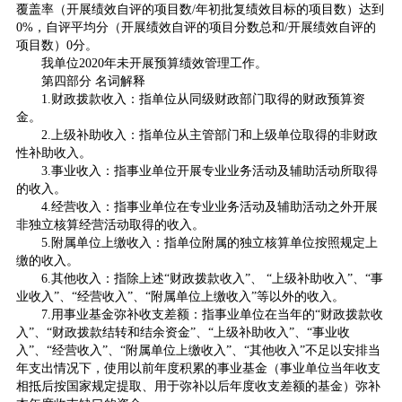
覆盖率（开展绩效自评的项目数/年初批复绩效目标的项目数）达到
0%，自评平均分（开展绩效自评的项目分数总和/开展绩效自评的
项目数）0分。
我单位2020年未开展预算绩效管理工作。
第四部分 名词解释
1.财政拨款收入：指单位从同级财政部门取得的财政预算资
金。
2.上级补助收入：指单位从主管部门和上级单位取得的非财政
性补助收入。
3.事业收入：指事业单位开展专业业务活动及辅助活动所取得
的收入。
4.经营收入：指事业单位在专业业务活动及辅助活动之外开展
非独立核算经营活动取得的收入。
5.附属单位上缴收入：指单位附属的独立核算单位按照规定上
缴的收入。
6.其他收入：指除上述“财政拨款收入”、 “上级补助收入”、“事
业收入”、“经营收入”、“附属单位上缴收入”等以外的收入。
7.用事业基金弥补收支差额：指事业单位在当年的“财政拨款收
入”、“财政拨款结转和结余资金”、“上级补助收入”、“事业收
入”、“经营收入”、“附属单位上缴收入”、“其他收入”不足以安排当
年支出情况下，使用以前年度积累的事业基金（事业单位当年收支
相抵后按国家规定提取、用于弥补以后年度收支差额的基金）弥补