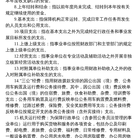
本年度收支缺口的资金。
8.上年结转和结余：指以前年度尚未完成、结转到本年按有关
规定继续使用的资金。
9.基本支出：指保障机构正常运转、完成日常工作任务而发生
的人员支出和公用支出。
10.项目支出：指在基本支出之外为完成特定行政任务和事业发
展目标所发生的支出。
11.上缴上级支出：指事业单位按照财政部门和主管部门的规定
上缴上级单位的支出。
12.经营支出：指事业单位在专业活动及辅助活动之外开展非独
立核算经营活动发生的支出。
13.对附属单位补助支出：指事业单位用财政补助收入之外的收
入对附属单位补助发生的支出。
14.“三公”经费：指用财政拨款安排的因公出国（境）费、公务
用车购置及运行费和公务接待费。其中，因公出国（境）费反映单
位公务出国（境）的住宿费、旅费、伙食补助费、杂费、培训费等
支出；公务用车购置及运行费反映单位公务用车购置费及燃料费、
维修费、过路过桥费、保险费、安全奖励费用等支出；公务接待费
反映单位按规定开支的各类公务接待（含外宾接待）支出。
15.机关运行经费：为保障行政单位（含参照公务员法管理的事
业单位）运行用于购买货物和服务的各项资金，包括办公及印刷
费、邮电费、差旅费、会议费、福利费、日常维修费、专用材料及
一般设备购置费、办公用房水电费、办公用房取暖费、办公用房物