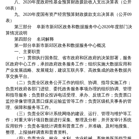
八、2020年度政府性基金预算财政拨款收入支出决算表（公开
08表）
九、2020年度国有资产经营预算财政拨款支出决算表（公开09
表）
第三部分 阜新市新邱区政务和数据服务中心2020年度部门决
算情况说明
第四部分 名词解释
第一部分阜新市新邱区政务和数据服务中心概况
一、主要职责
（一）贯彻执行国务院、省市政府和区政府的决策部署，服务
区政府中心工作，承担政府政务服务工作；组织实施大数据应用和
产业发展战略、发展规划，建设互联共享、高效集成的政务数据共
享交换平台。
（二）负责全区政务公开工作的组织、协调、指导实施工作；
负责对政府各部门进驻、委托政务服务事项办理的组织协调、管理
和指导服务；负责群众投诉电话受理、承办、反馈工作；负责票口
监控录像管理及票口煤炭运输监管等工作；负责区级机关事务的管
理、保障和服务等工作。
（三）负责全区审计系统网络的建设、运行、管理与维护等工
作；对重大审计项目数据进行采集、整理及分析，并开发审计系统
应用软件；负责各项统计调查和普查工作，并准确、及时地搜集、
整理、上报抽样调查和普查资料。
（四）负责农业、林业、水利、农业机械、畜牧兽医等指导服