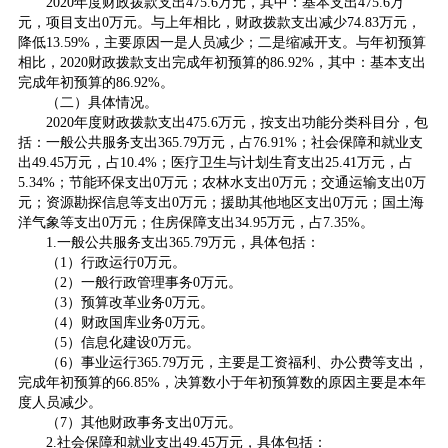
2020年度财政拨款支出475.6万元，其中：基本支出475.6万
元，项目支出0万元。与上年相比，财政拨款支出减少74.83万元，
降低13.59%，主要原因一是人员减少；二是缩减开支。与年初预算
相比，2020财政拨款支出完成年初预算的86.92%，其中：基本支出
完成年初预算的86.92%。
（二）具体情况。
2020年度财政拨款支出475.6万元，按支出功能分类科目分，包
括：一般公共服务支出365.79万元，占76.91%；社会保障和就业支
出49.45万元，占10.4%；医疗卫生与计划生育支出25.41万元，占
5.34%；节能环保支出0万元；农林水支出0万元；交通运输支出0万
元；资源勘探信息等支出0万元；援助其他地区支出0万元；国土海
洋气象等支出0万元；住房保障支出34.95万元，占7.35%。
1.一般公共服务支出365.79万元，具体包括：
（1）行政运行0万元。
（2）一般行政管理事务0万元。
（3）预算改革业务0万元。
（4）财政国库业务0万元。
（5）信息化建设0万元。
（6）事业运行365.79万元，主要是工资福利、办公费等支出，
完成年初预算的66.85%，决算数小于年初预算数的原因主要是本年
度人员减少。
（7）其他财政事务支出0万元。
2.社会保障和就业支出49.45万元，具体包括：