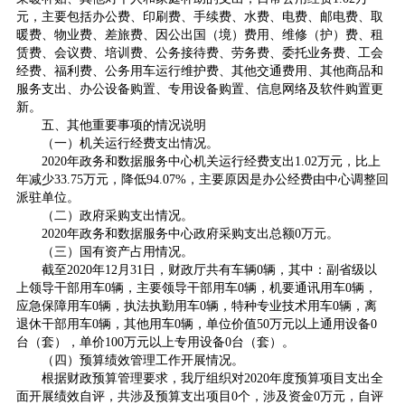
元，主要包括办公费、印刷费、手续费、水费、电费、邮电费、取
暖费、物业费、差旅费、因公出国（境）费用、维修（护）费、租
赁费、会议费、培训费、公务接待费、劳务费、委托业务费、工会
经费、福利费、公务用车运行维护费、其他交通费用、其他商品和
服务支出、办公设备购置、专用设备购置、信息网络及软件购置更
新。
五、其他重要事项的情况说明
（一）机关运行经费支出情况。
2020年政务和数据服务中心机关运行经费支出1.02万元，比上
年减少33.75万元，降低94.07%，主要原因是办公经费由中心调整回
派驻单位。
（二）政府采购支出情况。
2020年政务和数据服务中心政府采购支出总额0万元。
（三）国有资产占用情况。
截至2020年12月31日，财政厅共有车辆0辆，其中：副省级以
上领导干部用车0辆，主要领导干部用车0辆，机要通讯用车0辆，
应急保障用车0辆，执法执勤用车0辆，特种专业技术用车0辆，离
退休干部用车0辆，其他用车0辆，单位价值50万元以上通用设备0
台（套），单价100万元以上专用设备0台（套）。
（四）预算绩效管理工作开展情况。
根据财政预算管理要求，我厅组织对2020年度预算项目支出全
面开展绩效自评，共涉及预算支出项目0个，涉及资金0万元，自评